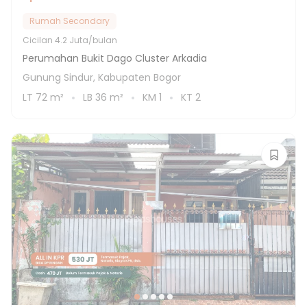
Rumah Secondary
Cicilan
4.2 Juta/bulan
Perumahan Bukit Dago Cluster Arkadia
Gunung Sindur, Kabupaten Bogor
LT
72
m²
LB
36
m²
KM
1
KT
2