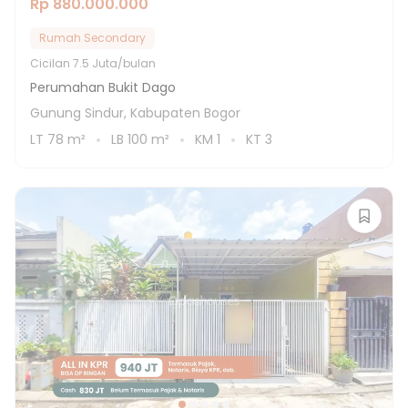
Rp 880.000.000
Rumah Secondary
Cicilan
7.5 Juta/bulan
Perumahan Bukit Dago
Gunung Sindur, Kabupaten Bogor
LT
78
m²
LB
100
m²
KM
1
KT
3