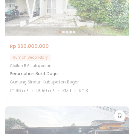
Rp 660.000.000
Rumah Secondary
Cicilan
5.6 Juta/bulan
Perumahan Bukit Dago
Gunung Sindur, Kabupaten Bogor
LT
66
m²
LB
50
m²
KM
1
KT
3