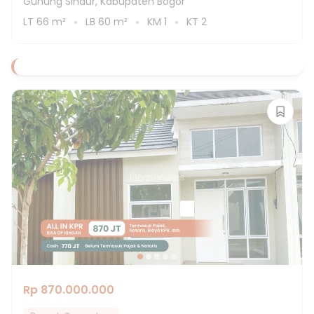
Gunung Sindur, Kabupaten Bogor
LT
66
m²
LB
60
m²
KM
1
KT
2
Rp 870.000.000