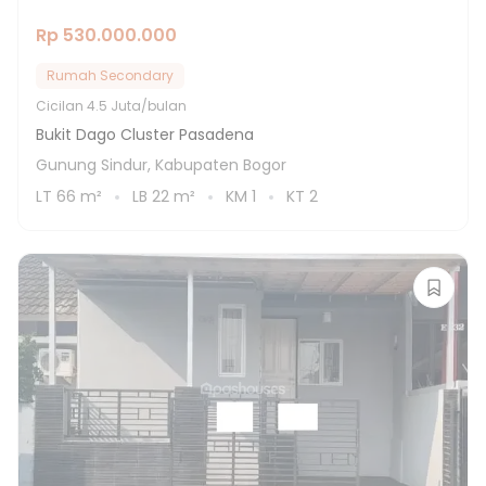
Rp 530.000.000
Rumah Secondary
Cicilan
4.5 Juta/bulan
Bukit Dago Cluster Pasadena
Gunung Sindur, Kabupaten Bogor
LT
66
m²
LB
22
m²
KM
1
KT
2