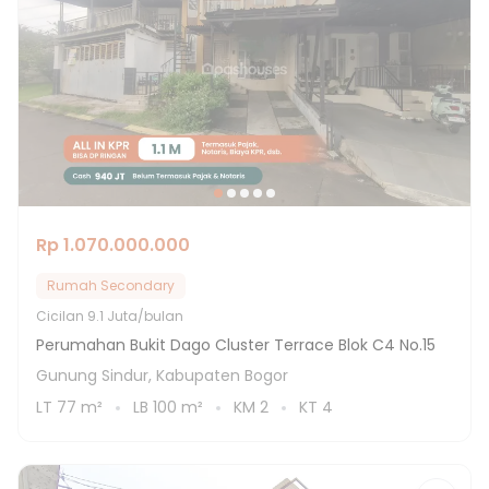
Rp 1.070.000.000
Rumah Secondary
Cicilan
9.1 Juta/bulan
Perumahan Bukit Dago Cluster Terrace Blok C4 No.15
Gunung Sindur, Kabupaten Bogor
LT
77
m²
LB
100
m²
KM
2
KT
4