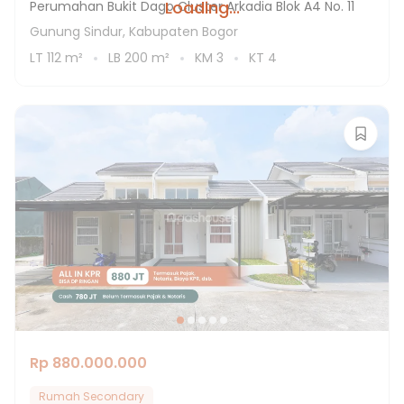
Loading...
Perumahan Bukit Dago Cluster Arkadia Blok A4 No. 11
Gunung Sindur, Kabupaten Bogor
LT
112
m²
LB
200
m²
KM
3
KT
4
Rp 880.000.000
Rumah Secondary