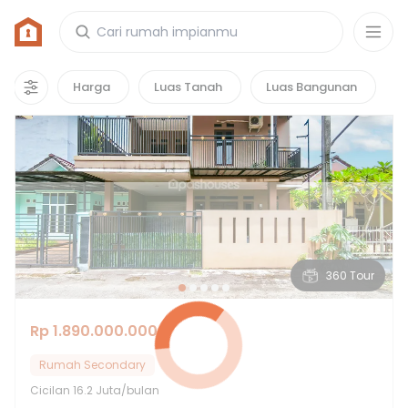
Rumah di Perumahan Grand Bukit Dago
38
properti
yang cocok untuk kamu!
Harga
Luas Tanah
Luas Bangunan
Hot Deals
360 Tour
Rp 1.890.000.000
Rumah Secondary
Cicilan
16.2 Juta/bulan