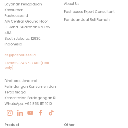
About Us
Layanan Pengaduan
Konsumen
Pashouses Expert Consultant
Pashouses.id
Panduan Jual Beli Rumah
AIA Central, Ground Floor
Jl. Jend. Sudirman No.Kav.
48A
South Jakarta, 12930,
Indonesia
cs@pashouses.id
+62855-7467-7401 (Call
only)
Direktorat Jenderal
Perlindungan Konsumen dan
Tertib Niaga
Kementerian Perdagangan RI
WhatsApp: +62 853 1111 1010
Product
Other