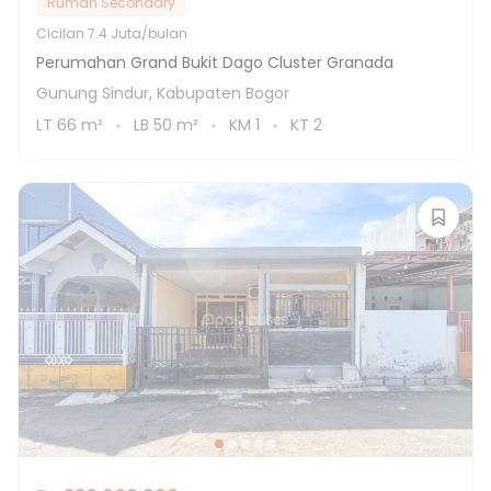
Rumah Secondary
Cicilan
7.4 Juta/bulan
Perumahan Grand Bukit Dago Cluster Granada
Gunung Sindur, Kabupaten Bogor
LT
66
m²
LB
50
m²
KM
1
KT
2