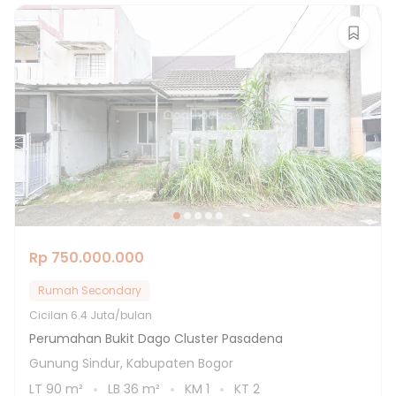
Rp 750.000.000
Rumah Secondary
Cicilan
6.4 Juta/bulan
Perumahan Bukit Dago Cluster Pasadena
Gunung Sindur, Kabupaten Bogor
LT
90
m²
LB
36
m²
KM
1
KT
2