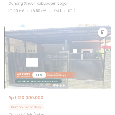
Gunung Sindur, Kabupaten Bogor
LT
90
m²
LB
50
m²
KM
1
KT
2
Rp 1.120.000.000
Rumah Secondary
Cicilan
9.6 Juta/bulan