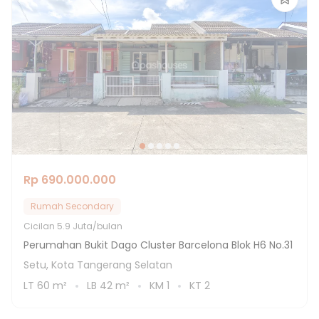
Rp 690.000.000
Rumah Secondary
Cicilan
5.9 Juta/bulan
Perumahan Bukit Dago Cluster Barcelona Blok H6 No.31
Setu, Kota Tangerang Selatan
LT
60
m²
LB
42
m²
KM
1
KT
2