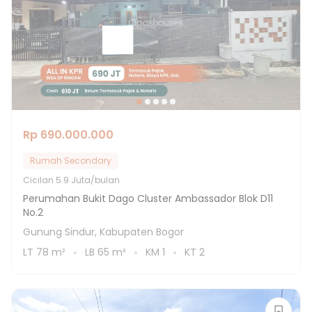
Rp 690.000.000
Rumah Secondary
Cicilan
5.9 Juta/bulan
Perumahan Bukit Dago Cluster Ambassador Blok D11
No.2
Gunung Sindur, Kabupaten Bogor
LT
78
m²
LB
65
m²
KM
1
KT
2