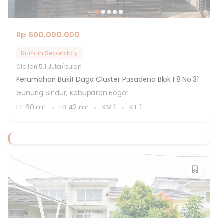
Rp 600.000.000
Rumah Secondary
Cicilan
5.1 Juta/bulan
Perumahan Bukit Dago Cluster Pasadena Blok F8 No.31
Gunung Sindur, Kabupaten Bogor
LT
60
m²
LB
42
m²
KM
1
KT
1