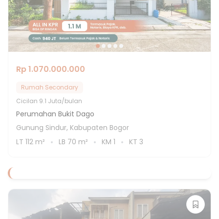
Rp 1.070.000.000
Rumah Secondary
Cicilan
9.1 Juta/bulan
Perumahan Bukit Dago
Gunung Sindur, Kabupaten Bogor
LT
112
m²
LB
70
m²
KM
1
KT
3