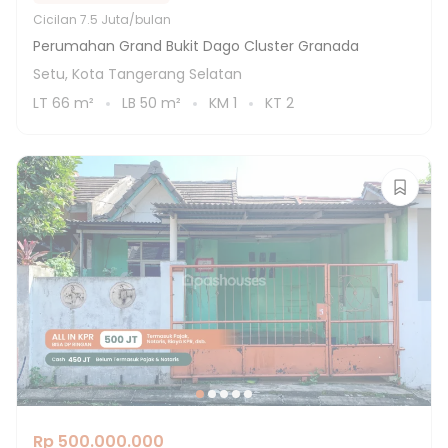
Cicilan
7.5 Juta/bulan
Perumahan Grand Bukit Dago Cluster Granada
Setu, Kota Tangerang Selatan
LT
66
m²
LB
50
m²
KM
1
KT
2
Rp 500.000.000