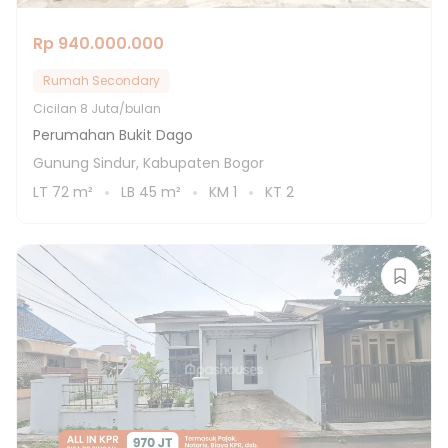
Rp 940.000.000
Rumah Secondary
Cicilan
8 Juta/bulan
Perumahan Bukit Dago
Gunung Sindur, Kabupaten Bogor
LT
72
m²
LB
45
m²
KM
1
KT
2