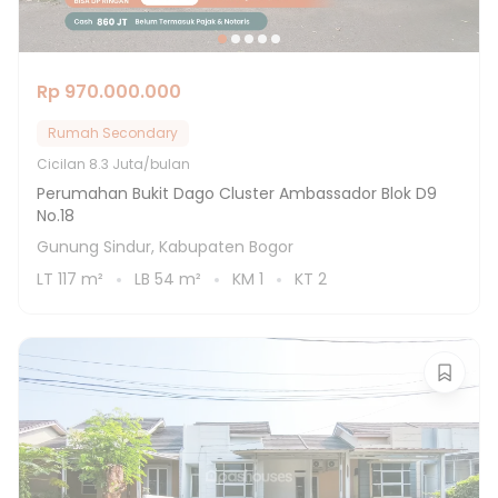
Rp 970.000.000
Rumah Secondary
Cicilan
8.3 Juta/bulan
Perumahan Bukit Dago Cluster Ambassador Blok D9
No.18
Gunung Sindur, Kabupaten Bogor
LT
117
m²
LB
54
m²
KM
1
KT
2