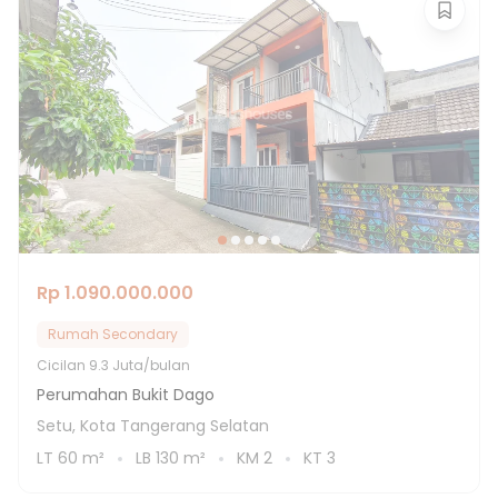
Rp 1.090.000.000
Rumah Secondary
Cicilan
9.3 Juta/bulan
Perumahan Bukit Dago
Setu, Kota Tangerang Selatan
LT
60
m²
LB
130
m²
KM
2
KT
3