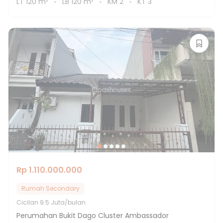
LT
120
m²
LB
120
m²
KM
2
KT
3
Rp 1.110.000.000
Rumah Secondary
Cicilan
9.5 Juta/bulan
Perumahan Bukit Dago Cluster Ambassador