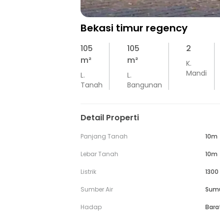
Bekasi timur regency
105
105
2
m²
m²
K.
Mandi
L.
L.
Tanah
Bangunan
Detail Properti
Panjang Tanah
10m
Lebar Tanah
10m
Listrik
1300
Sumber Air
Sum
Hadap
Bara