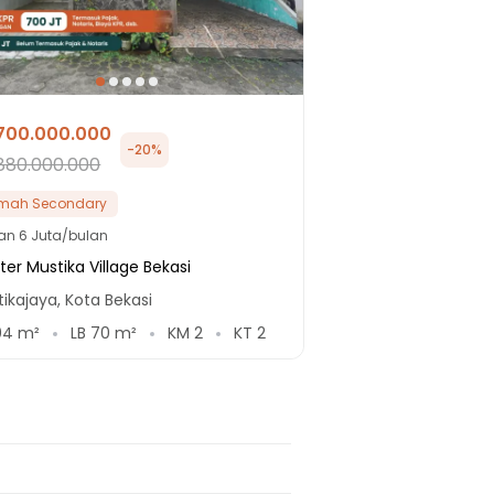
700.000.000
-
20
%
880.000.000
mah Secondary
lan
6 Juta/bulan
ter Mustika Village Bekasi
ikajaya, Kota Bekasi
04
m²
LB
70
m²
KM
2
KT
2