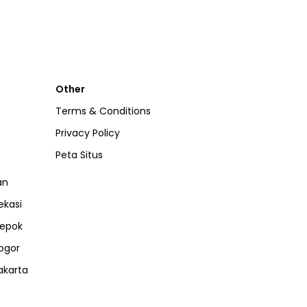
Other
Terms & Conditions
Privacy Policy
Peta Situs
an
ekasi
epok
ogor
akarta