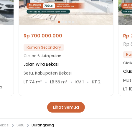
Rp 700.000.000
Rp 
Rp 
Rumah Secondary
Ru
Cicilan
6 Juta/bulan
Cici
Jalan Wira Bekasi
Clus
Setu, Kabupaten Bekasi
Must
LT
74
m²
LB
55
m²
KM
1
KT
2
2
LT
1
Lihat Semua
ekasi
Setu
Burangkeng