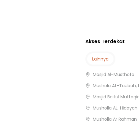
bang
Akses Terdekat
 Wisata
Lainnya
Masjid Al-Musthofa
I
Mushola At-Taubah, 
BANG
Masjid Baitul Muttaqi
Musholla AL-Hidayah
Musholla Ar Rahman