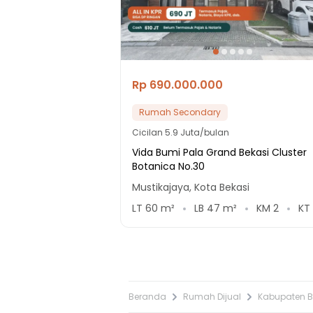
Rp 690.000.000
Rumah Secondary
Cicilan
5.9 Juta/bulan
Vida Bumi Pala Grand Bekasi Cluster
Botanica No.30
Mustikajaya, Kota Bekasi
LT
60
m²
LB
47
m²
KM
2
KT
Beranda
Rumah Dijual
Kabupaten B