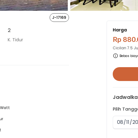
J-17169
2
Harga
Rp 880
K. Tidur
Cicilan
7.5 J
Bebas biaya
Jadwalka
 Watt
Pilih Tang
ur
t