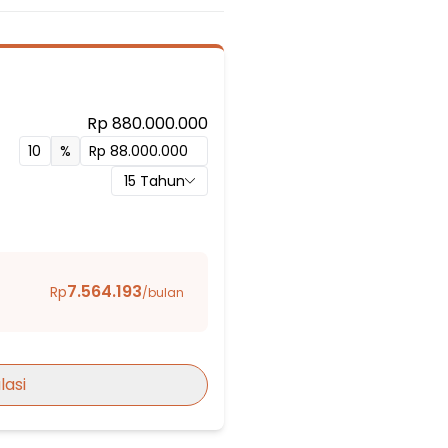
niyah
Rp 880.000.000
%
hin Bekasi
15
Tahun
kasi
7.564.193
Rp
/bulan
lasi
 - Setu