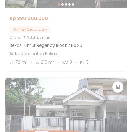
Rp 880.000.000
Rumah Secondary
Cicilan
7.5 Juta/bulan
Bekasi Timur Regency Blok K2 No.20
Setu, Kabupaten Bekasi
LT
72
m²
LB
216
m²
KM
3
KT
5