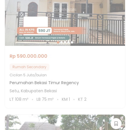
Rp 590.000.000
Rumah Secondary
Cicilan
5 Juta/bulan
Perumahan Bekasi Timur Regency
Setu, Kabupaten Bekasi
LT
108
m²
LB
75
m²
KM
1
KT
2