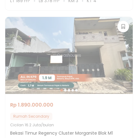
LT
189
m²
LB
378
m²
KM
3
KT
4
Rp 1.890.000.000
Rumah Secondary
Cicilan
16.2 Juta/bulan
Bekasi Timur Regency Cluster Morganite Blok M1