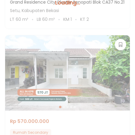
Loading...
Grand Residence City Cluster Senopati Blok CA37 No.21
Setu, Kabupaten Bekasi
LT
60
m²
LB
60
m²
KM
1
KT
2
Rp 570.000.000
Rumah Secondary