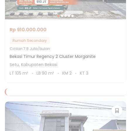
Rp 910.000.000
Rumah Secondary
Cicilan
7.8 Juta/bulan
Bekasi Timur Regency 2 Cluster Morganite
Setu, Kabupaten Bekasi
LT
105
m²
LB
90
m²
KM
2
KT
3