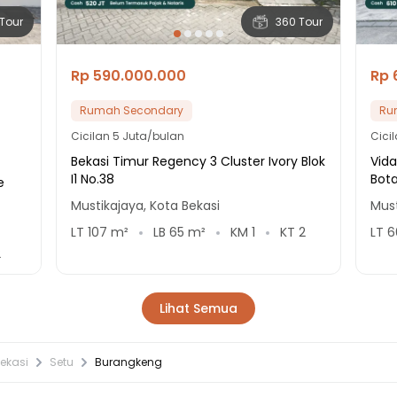
Tour
360 Tour
Rp 590.000.000
Rp 
Rumah Secondary
Ru
Cicilan
5 Juta/bulan
Cici
Bekasi Timur Regency 3 Cluster Ivory Blok
Vida
I1 No.38
Bot
e
Mustikajaya, Kota Bekasi
Must
LT
107
m²
LB
65
m²
KM
1
KT
2
LT
6
2
Lihat Semua
ekasi
Setu
Burangkeng