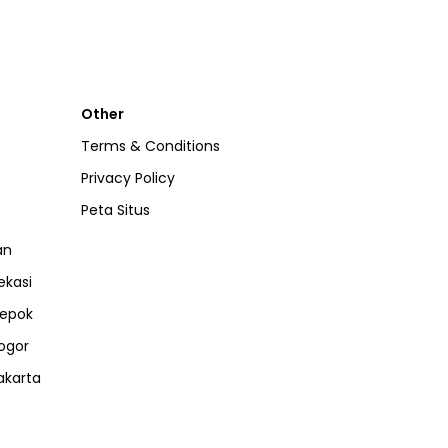
Other
Terms & Conditions
Privacy Policy
Peta Situs
an
ekasi
epok
ogor
akarta