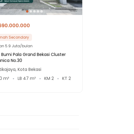
690.000.000
mah Secondary
lan
5.9 Juta/bulan
 Bumi Pala Grand Bekasi Cluster
anica No.30
ikajaya, Kota Bekasi
0
m²
LB
47
m²
KM
2
KT
2