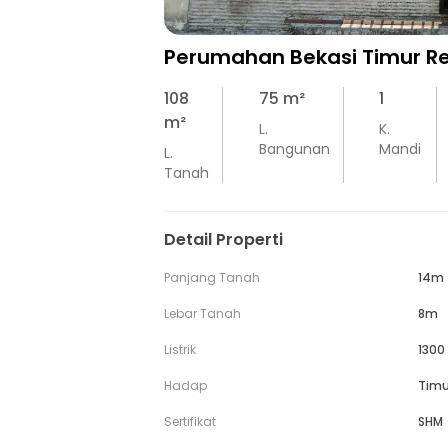
Perumahan Bekasi Timur R
108
75
m²
1
m²
L.
K.
Bangunan
Mandi
L.
Tanah
Detail Properti
Panjang Tanah
14m
Lebar Tanah
8m
Listrik
1300
Hadap
Timu
Sertifikat
SHM