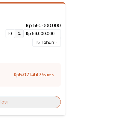
Rp 590.000.000
%
15
Tahun
al
5.071.447
Rp
/bulan
 Perbelanjaan
lasi