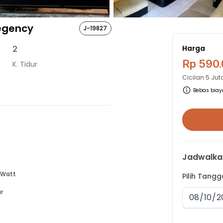
egency
J-19827
2
Harga
Rp 590
K. Tidur
Cicilan
5 Jut
Bebas biaya
Jadwalka
 Watt
Pilih Tang
r