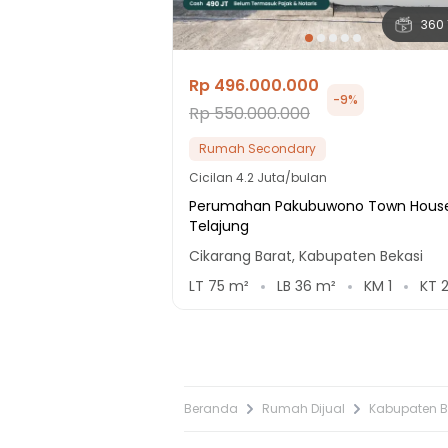
360 
Rp 496.000.000
-
9
%
Rp 550.000.000
Rumah Secondary
Cicilan
4.2 Juta/bulan
Perumahan Pakubuwono Town Hous
Telajung
Cikarang Barat, Kabupaten Bekasi
LT
75
m²
LB
36
m²
KM
1
KT
Beranda
Rumah Dijual
Kabupaten B