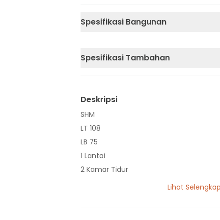
Spesifikasi Bangunan
Spesifikasi Tambahan
Deskripsi
SHM
LT 108
LB 75
1 Lantai
2 Kamar Tidur
1 Kamar Mandi
Lihat Selengka
Listrik 1300 VA
Sumber Air Tanah