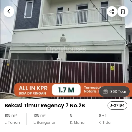
360 Tour
Bekasi Timur Regency 7 No.2B
J-37194
105
m²
105
m²
5
6
+ 1
L. Tanah
L. Bangunan
K. Mandi
K. Tidur