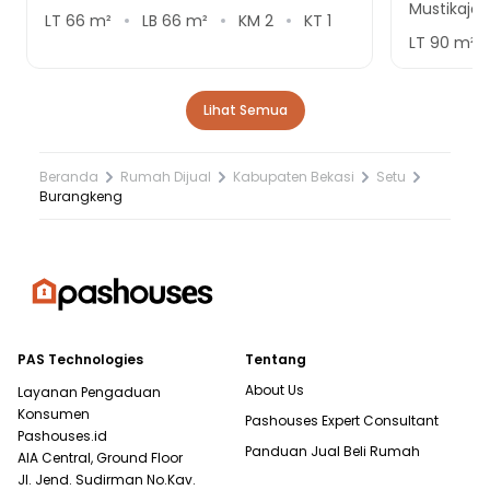
Mustikajay
LT
66
m²
LB
66
m²
KM
2
KT
1
LT
90
m²
Lihat Semua
Beranda
Rumah Dijual
Kabupaten Bekasi
Setu
Burangkeng
PAS Technologies
Tentang
About Us
Layanan Pengaduan
Konsumen
Pashouses Expert Consultant
Pashouses.id
Panduan Jual Beli Rumah
AIA Central, Ground Floor
Jl. Jend. Sudirman No.Kav.