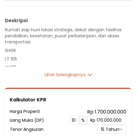
Deskripsi
Rumah siap huni lokasi strategis, dekat dengan fasilitas
pendidikan, kesehatan, pusat perbelanjaan, dan akses
transportasi.
SHGB
LT 105
LB 105
Lihat Selengkapnya
2 Lantai
6 Kamar Tidur
1 Kamar Pembantu
Kalkulator KPR
5 Kamar Mandi
Listrik 1300 VA
Harga Properti
Rp 1.700.000.000
Sumber Air PDAM
Uang Muka (DP)
%
Hadap Timur
Tenor Angsuran
15
Tahun
Fasilitas Sekitar Hunian: