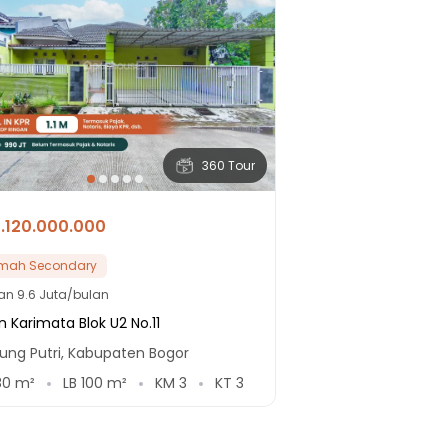
360 Tour
1.120.000.000
mah Secondary
lan
9.6 Juta/bulan
n Karimata Blok U2 No.11
ung Putri, Kabupaten Bogor
80
m²
LB
100
m²
KM
3
KT
3