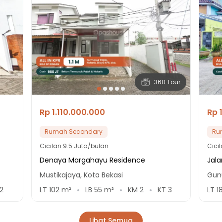
360 Tour
Rp 1.110.000.000
Rp 
Rumah Secondary
Ru
Cicilan
9.5 Juta/bulan
Cici
Denaya Margahayu Residence
Jala
Mustikajaya, Kota Bekasi
Gun
2
LT
102
m²
LB
55
m²
KM
2
KT
3
LT
1
Lihat Semua