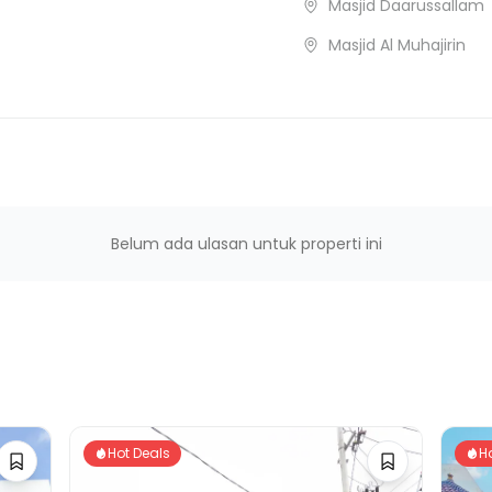
baga
Masjid Daarussallam
Masjid Al Muhajirin
 Wisata
Belum ada ulasan untuk properti ini
Hot Deals
H