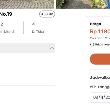
No.19
J-37132
2
4
Harga
Rp 1.19
K. Mandi
K. Tidur
Cicilan
10.2 
Bebas biaya
Jadwalka
Pilih Tang