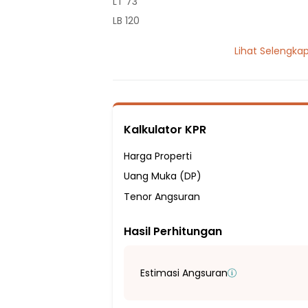
LT 73
LB 120
2 Lantai
Lihat Selengka
4 Kamar Tidur
2 Kamar Mandi
Listrik 2200 VA
Sumber Air Tanah
Kalkulator KPR
Hadap Barat
Fasilitas Sekitar Hunian:
Harga Properti
15 Menit ke SDN Sepanjang Jaya III
Uang Muka (DP)
31 Menit ke SD Negeri Harapan Baru III
Tenor Angsuran
33 Menit ke SDN Harapan Jaya IX
Hasil Perhitungan
19 Menit ke SMA Negeri 3 Bekasi
20 Menit ke SMA Negeri 6 Bekasi
25 Menit ke SMA Negeri 16 Kota Bekasi
Estimasi Angsuran
30 Menit ke SMAN 18 Kota Bekasi