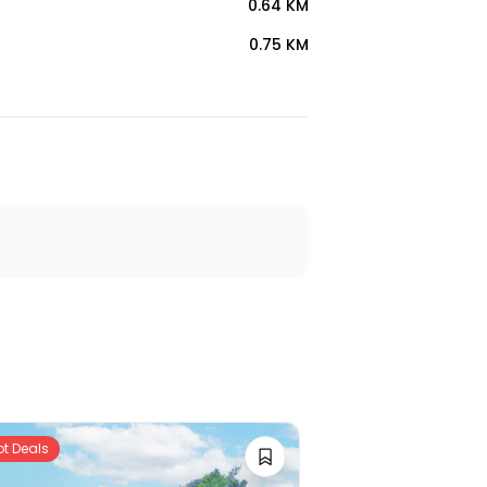
0.64 KM
0.75 KM
ot Deals