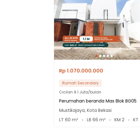
Rp 1.070.000.000
Rumah Secondary
Cicilan
9.1 Juta/bulan
Perumahan beranda Mas Blok BG05
Mustikajaya, Kota Bekasi
LT
60
m²
LB
66
m²
KM
2
KT