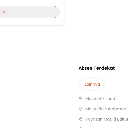
an
lasi
 Budaya
si
Akses Terdekat
Lainnya
Masjid Al-Jihad
teng
Masjid Baiturrahman
Yayasan Masjid Bait