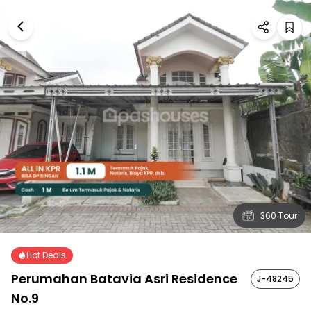
360 Tour
Hot Deals
Perumahan Batavia Asri Residence
J-48245
No.9