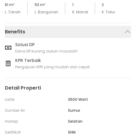
81
m²
53
m²
1
2
L. Tanah
L. Bangunan
K. Mandi
K. Tidur
Benefits
Solusi DP
Dana DP kurang, bukan masalah!
KPR Terbaik
Pengajuan KPR yang mudah dan cepat.
Detail Properti
Listrik
3500 Watt
Sumber Air
Sumur
Hadap
Selatan
Sertifikat
SHM