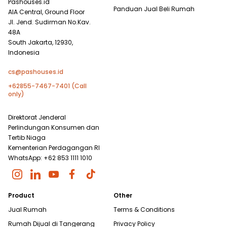
Pashouses.id
Panduan Jual Beli Rumah
AIA Central, Ground Floor
Jl. Jend. Sudirman No.Kav.
48A
South Jakarta, 12930,
Indonesia
cs@pashouses.id
+62855-7467-7401 (Call
only)
Direktorat Jenderal
Perlindungan Konsumen dan
Tertib Niaga
Kementerian Perdagangan RI
WhatsApp: +62 853 1111 1010
Product
Other
Jual Rumah
Terms & Conditions
Rumah Dijual di
Tangerang
Privacy Policy