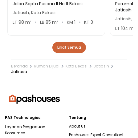
Jalan Sapta Pesona II No.11 Bekasi
Perumahan
Jatiasih
Jatiasih, Kota Bekasi
Jatiasih, K
LT
98
m²
LB
85
m²
KM
1
KT
3
LT
104
m²
Lihat Semua
Beranda
Rumah Dijual
Kota Bekasi
Jatiasih
Jatirasa
PAS Technologies
Tentang
About Us
Layanan Pengaduan
Konsumen
Pashouses Expert Consultant