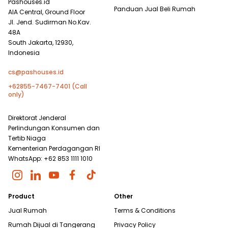
Pashouses.id
Panduan Jual Beli Rumah
AIA Central, Ground Floor
Jl. Jend. Sudirman No.Kav.
48A
South Jakarta, 12930,
Indonesia
cs@pashouses.id
+62855-7467-7401 (Call
only)
Direktorat Jenderal
Perlindungan Konsumen dan
Tertib Niaga
Kementerian Perdagangan RI
WhatsApp: +62 853 1111 1010
Product
Other
Jual Rumah
Terms & Conditions
Rumah Dijual di
Tangerang
Privacy Policy