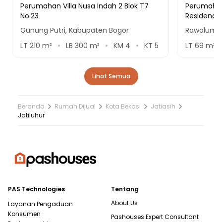
Perumahan Villa Nusa Indah 2 Blok T7
Perumaha
No.23
Residence
Gunung Putri, Kabupaten Bogor
Rawalumbu
LT
210
m²
LB
300
m²
KM
4
KT
5
LT
69
m²
Lihat Semua
Beranda
Rumah Dijual
Kota Bekasi
Jatiasih
Jatiluhur
PAS Technologies
Tentang
About Us
Layanan Pengaduan
Konsumen
Pashouses Expert Consultant