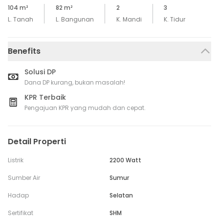
104
m²
82
m²
2
3
L. Tanah
L. Bangunan
K. Mandi
K. Tidur
Benefits
Solusi DP
Dana DP kurang, bukan masalah!
KPR Terbaik
Pengajuan KPR yang mudah dan cepat.
Detail Properti
Listrik
2200 Watt
Sumber Air
Sumur
Hadap
Selatan
Sertifikat
SHM