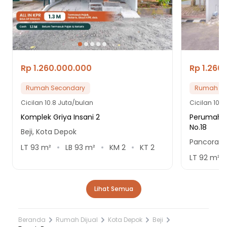
Rp 1.260.000.000
Rp 1.260
Rumah Secondary
Rumah Se
Cicilan
10.8 Juta/bulan
Cicilan
10.8
Komplek Griya Insani 2
Perumaha
No.18
Beji, Kota Depok
Pancoran 
LT
93
m²
LB
93
m²
KM
2
KT
2
LT
92
m²
Lihat Semua
Beranda
Rumah Dijual
Kota Depok
Beji