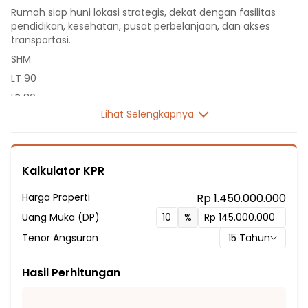
Rumah siap huni lokasi strategis, dekat dengan fasilitas
pendidikan, kesehatan, pusat perbelanjaan, dan akses
transportasi.
SHM
LT 90
LB 80
Lihat Selengkapnya
1 Lantai
2 Kamar Tidur
2 Kamar Mandi
Kalkulator KPR
Listrik 1300 VA
Sumber Air Tanah
Harga Properti
Rp 1.450.000.000
Hadap Selatan
Uang Muka (DP)
%
Fasilitas Sekitar Hunian:
Tenor Angsuran
15
Tahun
1 Menit ke Sekolah Dasar Negeri Tanah Baru 5
1 Menit ke SDN Tanah Baru 2
Hasil Perhitungan
2 Menit ke SDIT Izzati