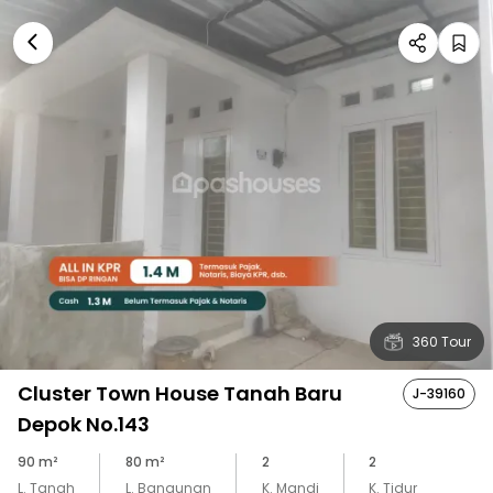
360 Tour
Cluster Town House Tanah Baru
J-39160
Depok No.143
90
m²
80
m²
2
2
L. Tanah
L. Bangunan
K. Mandi
K. Tidur