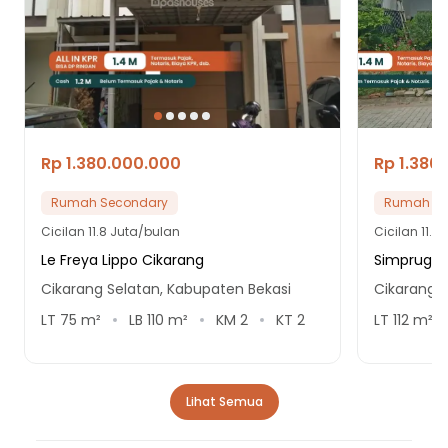
Rp 1.380.000.000
Rp 1.380
Rumah Secondary
Rumah Se
Cicilan
11.8 Juta/bulan
Cicilan
11.8
Le Freya Lippo Cikarang
Simprug G
Cikarang Selatan, Kabupaten Bekasi
Cikarang 
LT
75
m²
LB
110
m²
KM
2
KT
2
LT
112
m²
Lihat Semua