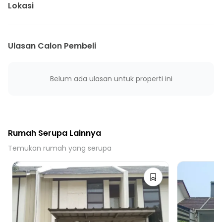
15 Menit ke Puskesmas Pembantu Pasirtanjung
Lokasi
15 Menit ke Puskesmas Telaga Murni
9 Menit ke Gerbang Jababeka
15 Menit ke Gerbang Tol Cibatu
Ulasan Calon Pembeli
15 Menit ke Gerbang Tol Cikarang Utara
25 Menit ke Gerbang Tol Cibitung 2
Belum ada ulasan untuk properti ini
Rumah Serupa Lainnya
Temukan rumah yang serupa