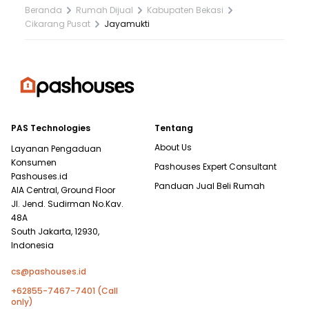
Beranda
Rumah Dijual
Kabupaten Bekasi
Cikarang Pusat
Jayamukti
PAS Technologies
Tentang
About Us
Layanan Pengaduan
Konsumen
Pashouses Expert Consultant
Pashouses.id
Panduan Jual Beli Rumah
AIA Central, Ground Floor
Jl. Jend. Sudirman No.Kav.
48A
South Jakarta, 12930,
Indonesia
cs@pashouses.id
+62855-7467-7401 (Call
only)