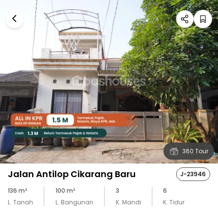
360 Tour
Jalan Antilop Cikarang Baru
J-23946
136
m²
100
m²
3
6
L. Tanah
L. Bangunan
K. Mandi
K. Tidur