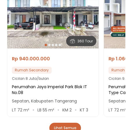
360 Tour
Rp 940.000.000
Rp 1.060
Rumah Secondary
Rumah Se
Cicilan
8 Juta/bulan
Cicilan
9.1 
Perumahan Jaya Imperial Park Blok IT
Perumahan
No.08
Type Cani
Sepatan, Kabupaten Tangerang
Sepatan, 
LT
72
m²
LB
55
m²
KM
2
KT
3
LT
72
m²
Lihat Semua