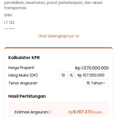
pendidikan, kesehatan, pusat perbelanjaan, dan akses
transportasi.
SHM
LT 132
LB 180
Lihat Selengkapnya
2 Lantai
5 Kamar Tidur
4 Kamar Mandi
Kalkulator KPR
Listrik 4400 VA
Sumber Air PDAM
Harga Properti
Rp 1.070.000.000
Hadap Selatan
Uang Muka (DP)
%
Fasilitas Sekitar Hunian:
Tenor Angsuran
15
Tahun
1 Menit ke SDN Kutabaru 1
2 Menit ke Sd Negeri Sukamantri 1
Hasil Perhitungan
2 Menit ke SD Maria Mediatrix
3 Menit ke SD-SMPKasih Bangsa
9.197.371
Estimasi Angsuran
Rp
/bulan