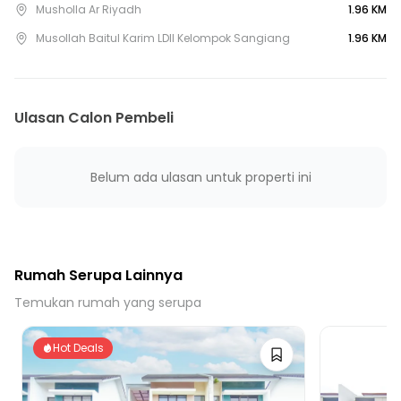
3 Menit ke Puskesmas Kutabumi
Musholla Ar Riyadh
1.96 KM
11 Menit ke Puskesmas Gembor
Musollah Baitul Karim LDII Kelompok Sangiang
1.96 KM
13 Menit ke Puskesmas Gebang Raya
11 Menit ke Puskesmas Periuk Jaya
44 Menit ke GT Tol Bitung 1
Ulasan Calon Pembeli
28 Menit ke Gerbang Tol Tanah Tinggi 2
45 Menit ke Gerbang Tol Tanah Tinggi 1
35 Menit ke Gerbang Tol Buaran Indah 2
Belum ada ulasan untuk properti ini
24 Menit ke Terminal Cimone
Rumah Serupa Lainnya
Temukan rumah yang serupa
Hot Deals