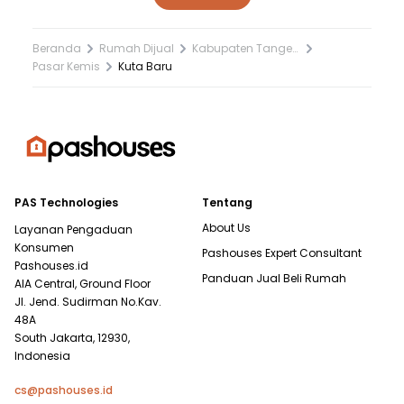
Beranda
Rumah Dijual
Kabupaten Tangerang
Pasar Kemis
Kuta Baru
PAS Technologies
Tentang
About Us
Layanan Pengaduan
Konsumen
Pashouses Expert Consultant
Pashouses.id
Panduan Jual Beli Rumah
AIA Central, Ground Floor
Jl. Jend. Sudirman No.Kav.
48A
South Jakarta, 12930,
Indonesia
cs@pashouses.id