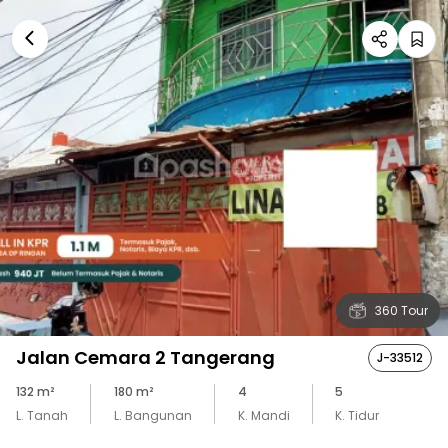
360 Tour
Jalan Cemara 2 Tangerang
J-33512
132
m²
180
m²
4
5
L. Tanah
L. Bangunan
K. Mandi
K. Tidur