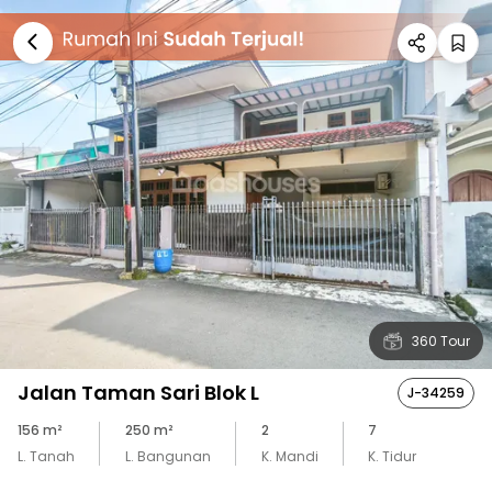
360 Tour
Jalan Taman Sari Blok L
J-34259
156
m²
250
m²
2
7
L. Tanah
L. Bangunan
K. Mandi
K. Tidur