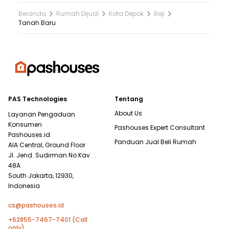
Beranda
Rumah Dijual
Kota Depok
Beji
Tanah Baru
PAS Technologies
Tentang
About Us
Layanan Pengaduan
Konsumen
Pashouses Expert Consultant
Pashouses.id
Panduan Jual Beli Rumah
AIA Central, Ground Floor
Jl. Jend. Sudirman No.Kav.
48A
South Jakarta, 12930,
Indonesia
cs@pashouses.id
+62855-7467-7401 (Call
only)