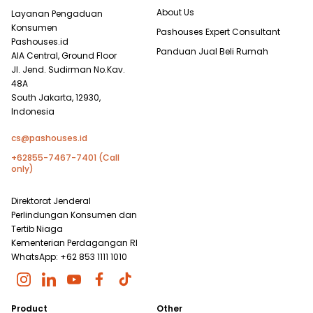
About Us
Layanan Pengaduan
Konsumen
Pashouses Expert Consultant
Pashouses.id
Panduan Jual Beli Rumah
AIA Central, Ground Floor
Jl. Jend. Sudirman No.Kav.
48A
South Jakarta, 12930,
Indonesia
cs@pashouses.id
+62855-7467-7401 (Call
only)
Direktorat Jenderal
Perlindungan Konsumen dan
Tertib Niaga
Kementerian Perdagangan RI
WhatsApp: +62 853 1111 1010
Product
Other