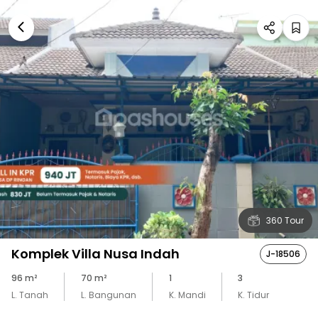
360 Tour
Komplek Villa Nusa Indah
J-18506
96
m²
70
m²
1
3
L. Tanah
L. Bangunan
K. Mandi
K. Tidur