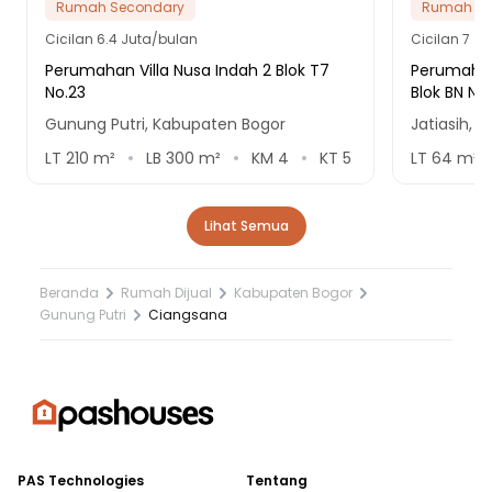
Rumah Secondary
Rumah Se
Cicilan
6.4 Juta/bulan
Cicilan
7 Ju
Perumahan Villa Nusa Indah 2 Blok T7
Perumahan
No.23
Blok BN No
Gunung Putri, Kabupaten Bogor
Jatiasih, K
LT
210
m²
LB
300
m²
KM
4
KT
5
LT
64
m²
Lihat Semua
Beranda
Rumah Dijual
Kabupaten Bogor
Gunung Putri
Ciangsana
PAS Technologies
Tentang