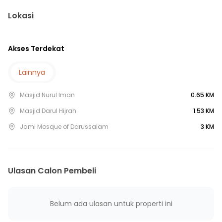
34 menit ke Puskesmas Kelapa Dua Wetan
Lokasi
33 menit ke Gerbang Tol Dukuh 3
33 menit ke Gerbang Tol Pondok Gede Timur 2
Akses Terdekat
33 menit ke Terminal Bekasi 1
Lainnya
Masjid Nurul Iman
0.65 KM
Masjid Darul Hijrah
1.53 KM
Jami Mosque of Darussalam
3 KM
Ulasan Calon Pembeli
Belum ada ulasan untuk properti ini