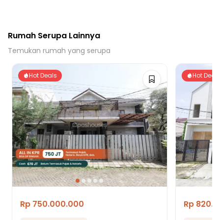
Rumah Serupa Lainnya
Temukan rumah yang serupa
Hot Deals
Hot Deal
Rp 750.000.000
Rp 820.