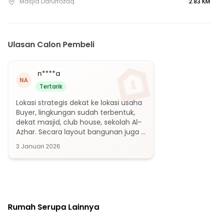
Masjid Darurrozaq
2.83 KM
35 menit ke Gerbang Tol Jatikarya 1
35 menit ke Stasiun Nambo
Ulasan Calon Pembeli
n****a
NA
Tertarik
Lokasi strategis dekat ke lokasi usaha 
Buyer, lingkungan sudah terbentuk, 
dekat masjid, club house, sekolah Al-
Azhar. Secara layout bangunan juga 
menarik. Bangunan juga termasuk 
3 Januari 2026
baru dan kokoh. Buyer masih butuh 
diskusi dan pertimbangan dari 
orangtua.
Rumah Serupa Lainnya