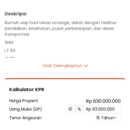
Deskripsi
Rumah siap huni lokasi strategis, dekat dengan fasilitas
pendidikan, kesehatan, pusat perbelanjaan, dan akses
transportasi.
SHM
LT 60
LB 110
Lihat Selengkapnya
2 Lantai
3 Kamar Tidur
2 Kamar Mandi
Kalkulator KPR
Listrik 1300 VA
Sumber Air PDAM
Harga Properti
Rp 630.000.000
Hadap Barat
Uang Muka (DP)
%
Fasilitas Sekitar Hunian:
Tenor Angsuran
15
Tahun
8 menit ke SMAN 2 Cileungsi