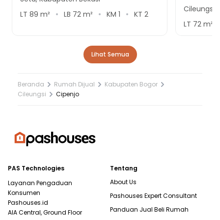
Cileungsi,
LT
89
m²
LB
72
m²
KM
1
KT
2
LT
72
m²
Lihat Semua
Beranda
Rumah Dijual
Kabupaten Bogor
Cileungsi
Cipenjo
PAS Technologies
Tentang
About Us
Layanan Pengaduan
Konsumen
Pashouses Expert Consultant
Pashouses.id
Panduan Jual Beli Rumah
AIA Central, Ground Floor