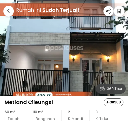
360 Tour
Metland Cileungsi
J-38909
60
m²
110
m²
2
3
L. Tanah
L. Bangunan
K. Mandi
K. Tidur