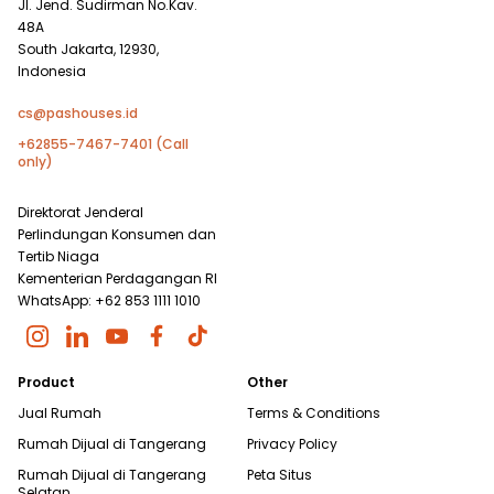
Jl. Jend. Sudirman No.Kav.
48A
South Jakarta, 12930,
Indonesia
cs@pashouses.id
+62855-7467-7401 (Call
only)
Direktorat Jenderal
Perlindungan Konsumen dan
Tertib Niaga
Kementerian Perdagangan RI
WhatsApp: +62 853 1111 1010
Product
Other
Jual Rumah
Terms & Conditions
Rumah Dijual di
Tangerang
Privacy Policy
Rumah Dijual di
Tangerang
Peta Situs
Selatan