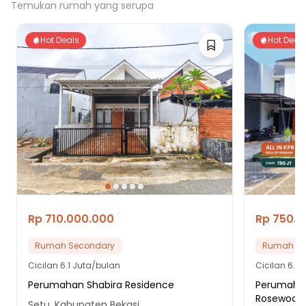
Temukan rumah yang serupa
Hot Deals
Hot Deal
Rp 710.000.000
Rp 750.
Rumah Secondary
Rumah Se
Cicilan
6.1 Juta/bulan
Cicilan
6.4 
Perumahan Shabira Residence
Perumahan 
Rosewood 
Setu, Kabupaten Bekasi