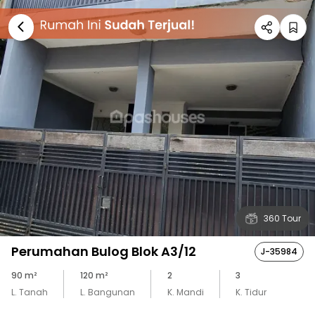
360 Tour
Perumahan Bulog Blok A3/12
J-35984
90
m²
120
m²
2
3
L. Tanah
L. Bangunan
K. Mandi
K. Tidur