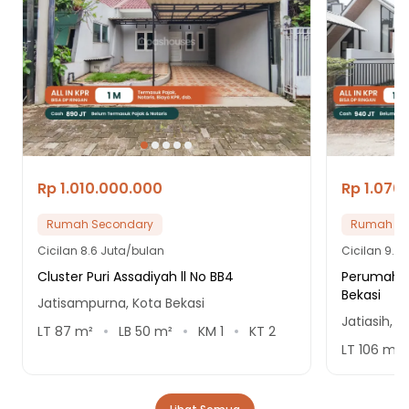
Rp 1.010.000.000
Rp 1.070
Rumah Secondary
Rumah Se
Cicilan
8.6 Juta/bulan
Cicilan
9.1 
Cluster Puri Assadiyah ll No BB4
Perumahan
Bekasi
Jatisampurna, Kota Bekasi
Jatiasih, K
LT
87
m²
LB
50
m²
KM
1
KT
2
LT
106
m²