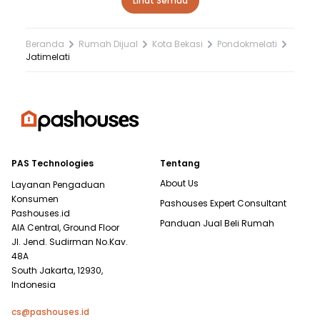
Lihat Semua
Beranda
Rumah Dijual
Kota Bekasi
Pondokmelati
Jatimelati
PAS Technologies
Tentang
About Us
Layanan Pengaduan
Konsumen
Pashouses Expert Consultant
Pashouses.id
Panduan Jual Beli Rumah
AIA Central, Ground Floor
Jl. Jend. Sudirman No.Kav.
48A
South Jakarta, 12930,
Indonesia
cs@pashouses.id