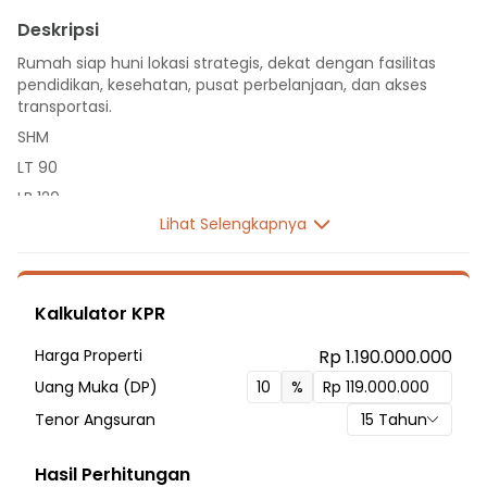
Deskripsi
Rumah siap huni lokasi strategis, dekat dengan fasilitas
pendidikan, kesehatan, pusat perbelanjaan, dan akses
transportasi.
SHM
LT 90
LB 120
Lihat Selengkapnya
2 Lantai
3 Kamar Tidur
2 Kamar Mandi
Kalkulator KPR
Listrik 1300 VA
Sumber Air Tanah
Harga Properti
Rp 1.190.000.000
Hadap Timur
Uang Muka (DP)
%
Fasilitas Sekitar Hunian:
Tenor Angsuran
15
Tahun
4 Menit ke SDN Jatimelati 1
7 Menit ke SD Strada Kampung Sawah
Hasil Perhitungan