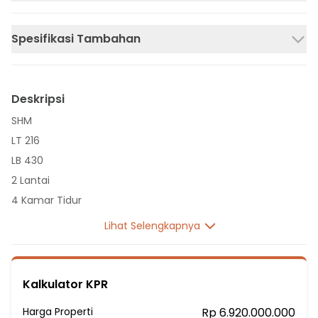
Spesifikasi Tambahan
Deskripsi
SHM
LT 216
LB 430
2 Lantai
4 Kamar Tidur
5 Kamar Mandi
Lihat Selengkapnya
Listrik 4400 VA
Sumber Air PDAM
Hadap Utara
Kalkulator KPR
Fasilitas Sekitar Hunian:
Harga Properti
Rp 6.920.000.000