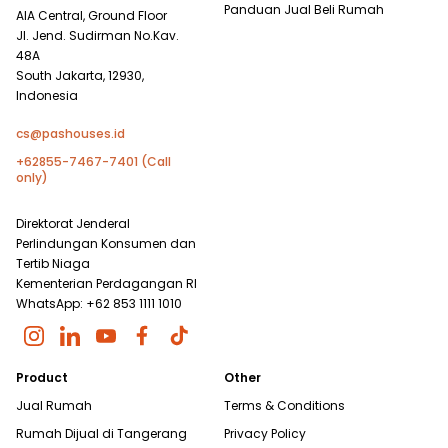
Panduan Jual Beli Rumah
AIA Central, Ground Floor
Jl. Jend. Sudirman No.Kav.
48A
South Jakarta, 12930,
Indonesia
cs@pashouses.id
+62855-7467-7401 (Call
only)
Direktorat Jenderal
Perlindungan Konsumen dan
Tertib Niaga
Kementerian Perdagangan RI
WhatsApp: +62 853 1111 1010
Product
Other
Jual Rumah
Terms & Conditions
Rumah Dijual di
Tangerang
Privacy Policy