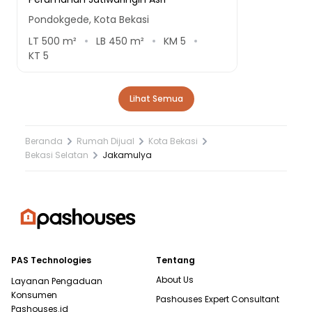
Pondokgede, Kota Bekasi
LT
500
m²
LB
450
m²
KM
5
KT
5
Lihat Semua
Beranda
Rumah Dijual
Kota Bekasi
Bekasi Selatan
Jakamulya
PAS Technologies
Tentang
About Us
Layanan Pengaduan
Konsumen
Pashouses Expert Consultant
Pashouses.id