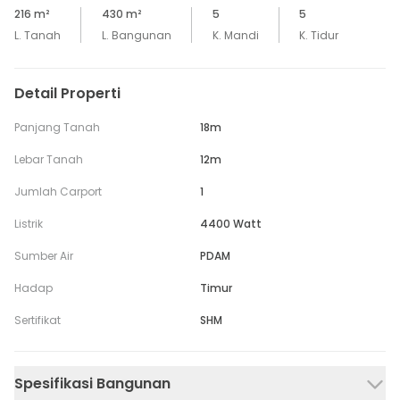
216
m²
430
m²
5
5
L. Tanah
L. Bangunan
K. Mandi
K. Tidur
Detail Properti
Panjang Tanah
18m
Lebar Tanah
12m
Jumlah Carport
1
Listrik
4400 Watt
Sumber Air
PDAM
Hadap
Timur
Sertifikat
SHM
Spesifikasi Bangunan