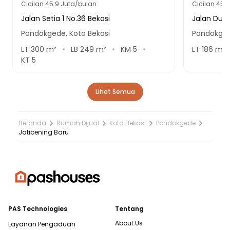
Cicilan
45.9 Juta/bulan
Cicilan
45.3
Jalan Setia 1 No.36 Bekasi
Jalan Duri 
Pondokgede, Kota Bekasi
Pondokged
LT
300
m²
LB
249
m²
KM
5
LT
186
m²
KT
5
Lihat Semua
Beranda
Rumah Dijual
Kota Bekasi
Pondokgede
Jatibening Baru
PAS Technologies
Tentang
About Us
Layanan Pengaduan