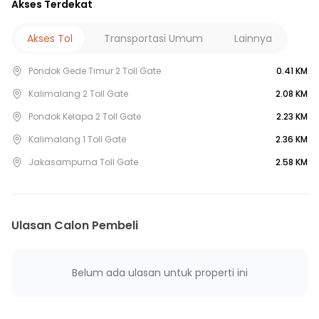
Akses Terdekat
21 Menit ke Grand Galaxy Park
16 Menit ke Lagoon Avenue Mall Bekasi
Akses Tol
Transportasi Umum
Lainnya
7 Menit ke PASAR SUMBER ARTA
Pondok Gede Timur 2 Toll Gate
0.41 KM
10 Menit ke Pasar Mediterania
10 Menit ke Pasar Cikunir
Kalimalang 2 Toll Gate
2.08 KM
12 Menit ke Pasar Bersih Kemang Cempaka
Pondok Kelapa 2 Toll Gate
2.23 KM
15 Menit ke Pasar Fajar Jaya
Kalimalang 1 Toll Gate
2.36 KM
9 Menit ke Rumah Sakit Umum Dr. Euis
Jakasampurna Toll Gate
2.58 KM
11 Menit ke RS Masmitra Jati Makmur
14 Menit ke Rumah Sakit Cikunir
4 Menit ke Puskesmas Jatibening Baru
Ulasan Calon Pembeli
9 Menit ke UPTD Puskesmas Jatibening
12 Menit ke Puskesmas Bintara Jaya
14 Menit ke Puskesmas Pondok Kelapa
Belum ada ulasan untuk properti ini
15 Menit ke Puskesmas Kecamatan Pondok Gede
7 Menit ke Gerbang Tol Pondok Gede Timur 2