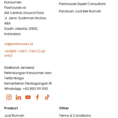
Konsumen
Pashouses Expert Consultant
Pashouses.id
Panduan Jual Beli Rumah
AIA Central, Ground Floor
Jl. Jend. Sudirman No.Kav.
48A
South Jakarta, 12930,
Indonesia
cs@pashouses.id
+62855-7467-7401 (Call
only)
Direktorat Jenderal
Perlindungan Konsumen dan
Tertib Niaga
Kementerian Perdagangan RI
WhatsApp: +62 853 1111 1010
Product
Other
Jual Rumah
Terms & Conditions