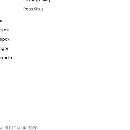
Peta Situs
an
ekasi
epok
ogor
akarta
H.01.01.TAHUN 2020.