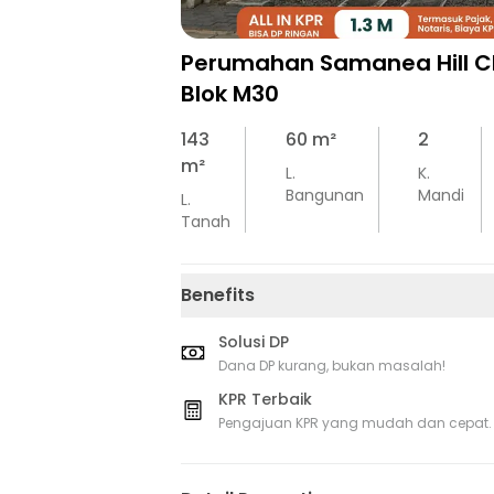
Perumahan Samanea Hill Cl
Blok M30
143
60
m²
2
m²
L.
K.
Bangunan
Mandi
L.
Tanah
Benefits
Solusi DP
Dana DP kurang, bukan masalah!
KPR Terbaik
Pengajuan KPR yang mudah dan cepat.