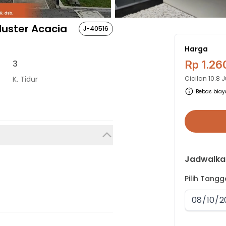
uster Acacia
J-40516
Harga
3
Rp 1.26
K. Tidur
Cicilan
10.8 
Bebas biaya
Jadwalka
Pilih Tang