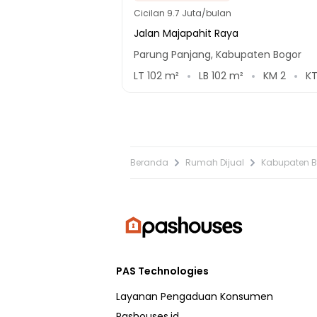
Cicilan
9.7 Juta/bulan
Jalan Majapahit Raya
Parung Panjang, Kabupaten Bogor
LT
102
m²
LB
102
m²
KM
2
K
Beranda
Rumah Dijual
Kabupaten 
PAS Technologies
Layanan Pengaduan Konsumen
Pashouses.id