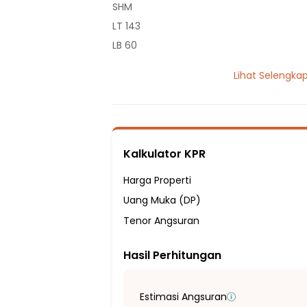
SHM
LT 143
LB 60
1 Lantai
Lihat Selengka
3 Kamar Tidur
2 Kamar Mandi
Listrik 2200 VA
Sumber Air Tanah
Kalkulator KPR
Hadap Selatan
Fasilitas Sekitar Hunian:
Harga Properti
8 menit ke SMP IT AL-HABIM
Uang Muka (DP)
10 menit ke SD ISLAM RIYADUL BAYAN
Tenor Angsuran
15 menit ke SD Al Istiqomah
Hasil Perhitungan
15 menit ke SDIT MADANI PARUNGPANJAN
20 menit ke SMA Mifthaussaadah
20 menit ke SMA Mathla'ul Huda
Estimasi Angsuran