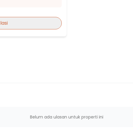
lasi
wong
h
Gadung Pagedangan
Belum ada ulasan untuk properti ini