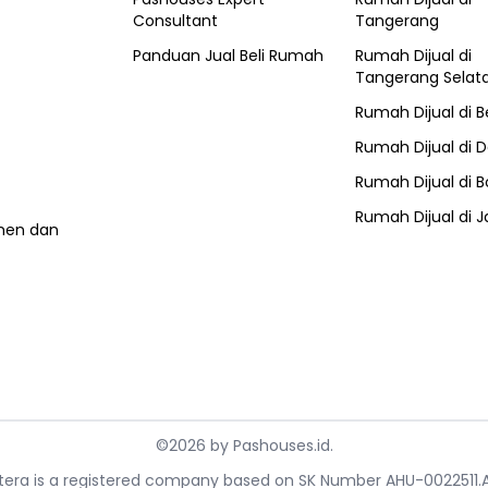
Consultant
Tangerang
Panduan Jual Beli Rumah
Rumah Dijual di
Tangerang Selat
Rumah Dijual di
B
Rumah Dijual di
D
Rumah Dijual di
B
Rumah Dijual di
J
umen dan
©
2026
by
Pashouses.id
.
ahtera is a registered company based on SK Number AHU-0022511.A