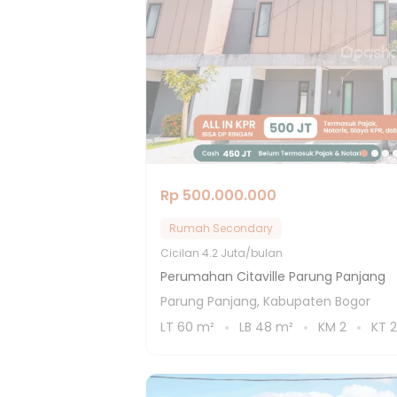
Rp 500.000.000
Rumah Secondary
Cicilan
4.2 Juta/bulan
Perumahan Citaville Parung Panjang
Parung Panjang, Kabupaten Bogor
LT
60
m²
LB
48
m²
KM
2
KT
2