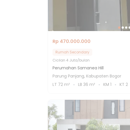
Rp 470.000.000
Rumah Secondary
Cicilan
4 Juta/bulan
Perumahan Samanea Hill
Parung Panjang, Kabupaten Bogor
LT
72
m²
LB
36
m²
KM
1
KT
2