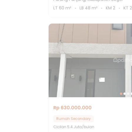
LT
60
m²
LB
48
m²
KM
2
KT
2
Rp 630.000.000
Rumah Secondary
Cicilan
5.4 Juta/bulan