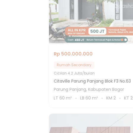
Rp 500.000.000
Rumah Secondary
Cicilan
4.2 Juta/bulan
Citaville Parung Panjang Blok F3 No.63
Parung Panjang, Kabupaten Bogor
LT
60
m²
LB
60
m²
KM
2
KT
2