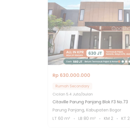
Rp 630.000.000
Rumah Secondary
Cicilan
5.4 Juta/bulan
Citaville Parung Panjang Blok F3 No.73
Parung Panjang, Kabupaten Bogor
LT
60
m²
LB
80
m²
KM
2
KT
2