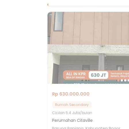
Rp 630.000.000
Rumah Secondary
Cicilan
5.4 Juta/bulan
Perumahan Citaville
Parung Panjang, Kabupaten Bogor