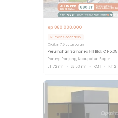
Rp 880.000.000
Rumah Secondary
Cicilan
7.5 Juta/bulan
Perumahan Samanea Hill Blok C No.05
Parung Panjang, Kabupaten Bogor
LT
72
m²
LB
50
m²
KM
1
KT
2