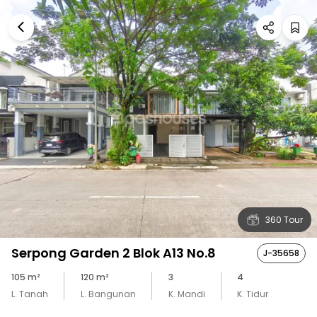
360 Tour
Serpong Garden 2 Blok A13 No.8
J-35658
105
m²
120
m²
3
4
L. Tanah
L. Bangunan
K. Mandi
K. Tidur