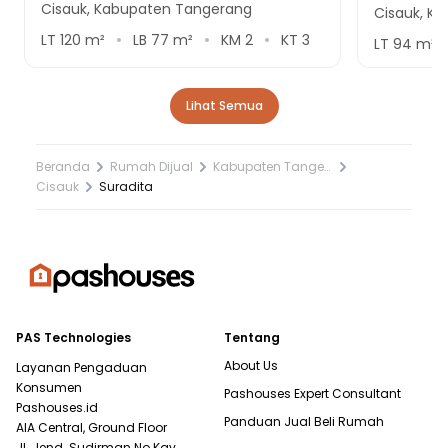
Cisauk, Kabupaten Tangerang
Cisauk, K
LT
120
m²
LB
77
m²
KM
2
KT
3
LT
94
m²
Lihat Semua
Beranda
Rumah Dijual
Kabupaten Tangerang
Cisauk
Suradita
PAS Technologies
Tentang
About Us
Layanan Pengaduan
Konsumen
Pashouses Expert Consultant
Pashouses.id
Panduan Jual Beli Rumah
AIA Central, Ground Floor
Jl. Jend. Sudirman No.Kav.