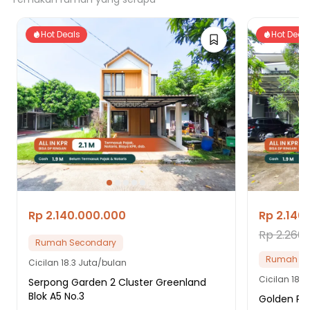
Hot Deals
Hot Deal
Rp 2.140.000.000
Rp 2.140
Rp 2.260
Rumah Secondary
Rumah Se
Cicilan
18.3 Juta/bulan
Cicilan
18.3
Serpong Garden 2 Cluster Greenland
Blok A5 No.3
Golden Par