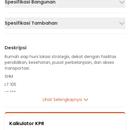
Spesifikasi Bangunan
Spesifikasi Tambahan
Deskripsi
Rumah siap huni lokasi strategis, dekat dengan fasilitas
pendidikan, kesehatan, pusat perbelanjaan, dan akses
transportasi.
SHM
LT 105
LB 120
Lihat Selengkapnya
2 Lantai
4 Kamar Tidur
3 Kamar Mandi
Kalkulator KPR
Listrik 3500 VA