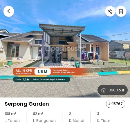
360 Tour
Serpong Garden
J-15767
108
m²
82
m²
2
3
L. Tanah
L. Bangunan
K. Mandi
K. Tidur