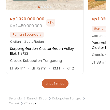
Rp 1.320.000.000
Rp 1.320
-
8
%
Rp 1.450.000.000
Rumah Se
Rumah Secondary
Cicilan
11.3
Cicilan
11.3 Juta/bulan
Perumahan
Cluster Bel
Serpong Garden Cluster Green Valley
Blok E19/22
Cisauk, K
Cisauk, Kabupaten Tangerang
LT
88
m²
LT
95
m²
LB
72
m²
KM
1
KT
2
Lihat Semua
Beranda
Rumah Dijual
Kabupaten Tangerang
Cisauk
Cibogo