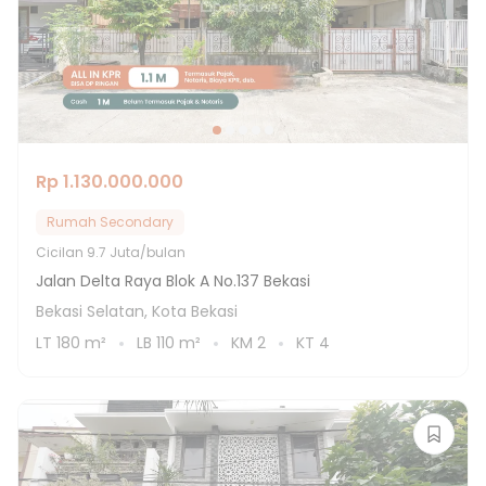
Rp 1.130.000.000
Rumah Secondary
Cicilan
9.7 Juta/bulan
Jalan Delta Raya Blok A No.137 Bekasi
Bekasi Selatan, Kota Bekasi
LT
180
m²
LB
110
m²
KM
2
KT
4