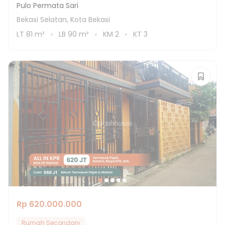
Pulo Permata Sari
Bekasi Selatan, Kota Bekasi
LT
81
m²
LB
90
m²
KM
2
KT
3
Rp 620.000.000
Rumah Secondary