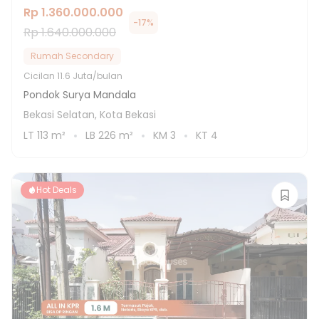
Rp 1.360.000.000
-
17
%
Rp 1.640.000.000
Rumah Secondary
Cicilan
11.6 Juta/bulan
Pondok Surya Mandala
Bekasi Selatan, Kota Bekasi
LT
113
m²
LB
226
m²
KM
3
KT
4
Hot Deals