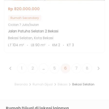
Rp 820.000.000
Rumah Secondary
Cicilan
7 Juta/bulan
Jalan Patuha Selatan 2 Bekasi
Bekasi Selatan, Kota Bekasi
LT
104
m²
LB
90
m²
KM
2
KT
3
1
2
...
5
6
7
8
Beranda
Rumah Dijual
Bekasi
Bekasi Selatan
Rumah Dijual di lokasi lainnya