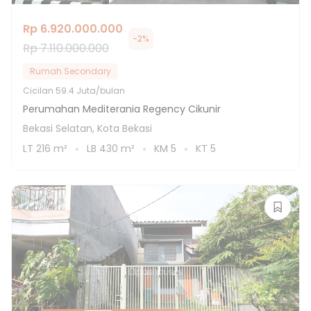
Rp 6.920.000.000
-
2
%
Rp 7.110.000.000
Rumah Secondary
Cicilan
59.4 Juta/bulan
Perumahan Mediterania Regency Cikunir
Bekasi Selatan, Kota Bekasi
LT
216
m²
LB
430
m²
KM
5
KT
5