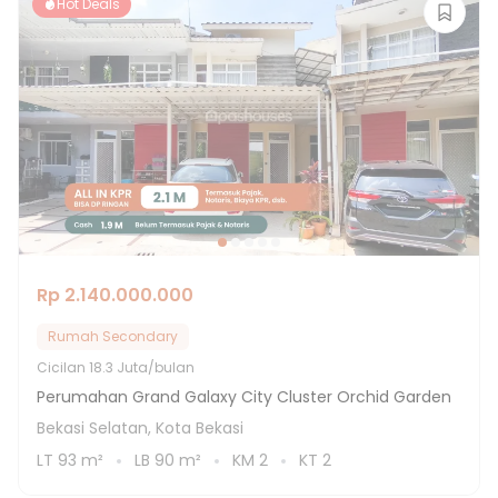
Hot Deals
Rp 2.140.000.000
Rumah Secondary
Cicilan
18.3 Juta/bulan
Perumahan Grand Galaxy City Cluster Orchid Garden
Bekasi Selatan, Kota Bekasi
LT
93
m²
LB
90
m²
KM
2
KT
2