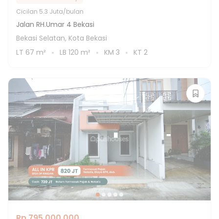
Cicilan
5.3 Juta/bulan
Jalan RH.Umar 4 Bekasi
Bekasi Selatan, Kota Bekasi
LT
67
m²
LB
120
m²
KM
3
KT
2
Rp 795.000.000