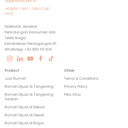
cs@pashouses.id
+62855-7467-7401 (Call
only)
Direktorat Jenderal
Perlindungan Konsumen dan
Tertib Niaga
Kementerian Perdagangan RI
WhatsApp: +62 853 1111 1010
Product
Other
Jual Rumah
Terms & Conditions
Rumah Dijual di
Tangerang
Privacy Policy
Rumah Dijual di
Tangerang
Peta Situs
Selatan
Rumah Dijual di
Bekasi
Rumah Dijual di
Depok
Rumah Dijual di
Bogor