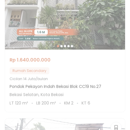
Rp 1.640.000.000
Rumah Secondary
Cicilan
14 Juta/bulan
Pondok Pekayon Indah Bekasi Blok CC19 No.27
Bekasi Selatan, Kota Bekasi
LT
120
m²
LB
200
m²
KM
2
KT
6