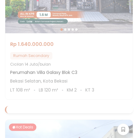
Rp 1.640.000.000
Rumah Secondary
Cicilan
14 Juta/bulan
Perumahan Villa Galaxy Blok C3
Bekasi Selatan, Kota Bekasi
LT
108
m²
LB
120
m²
KM
2
KT
3
Hot Deals