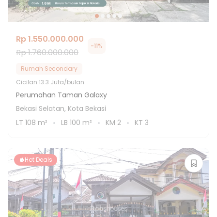
Rp 1.550.000.000
-
11
%
Rp 1.760.000.000
Rumah Secondary
Cicilan
13.3 Juta/bulan
Perumahan Taman Galaxy
Bekasi Selatan, Kota Bekasi
LT
108
m²
LB
100
m²
KM
2
KT
3
Hot Deals