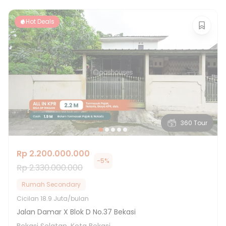
Hot Deals
360 Tour
Rp 2.200.000.000
-
5
%
Rp 2.330.000.000
Rumah Secondary
Cicilan
18.9 Juta/bulan
Jalan Damar X Blok D No.37 Bekasi