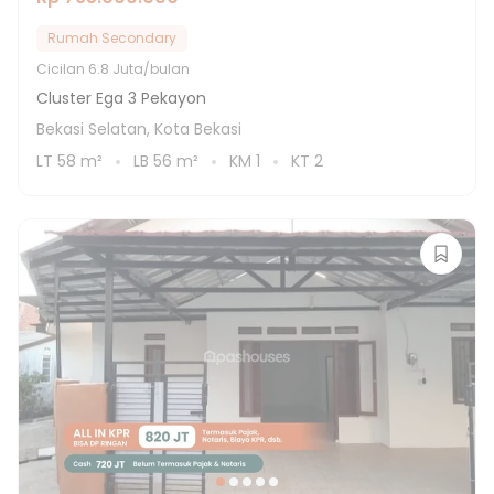
Rumah Secondary
Cicilan
6.8 Juta/bulan
Cluster Ega 3 Pekayon
Bekasi Selatan, Kota Bekasi
LT
58
m²
LB
56
m²
KM
1
KT
2