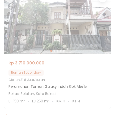
Rp 3.710.000.000
Rumah Secondary
Cicilan
31.8 Juta/bulan
Perumahan Taman Galaxy Indah Blok M5/15
Bekasi Selatan, Kota Bekasi
LT
158
m²
LB
250
m²
KM
4
KT
4