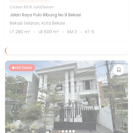
Cicilan
50.8 Juta/bulan
Jalan Raya Pulo Ribung No.9 Bekasi
Bekasi Selatan, Kota Bekasi
LT
280
m²
LB
600
m²
KM
3
KT
6
Hot Deals