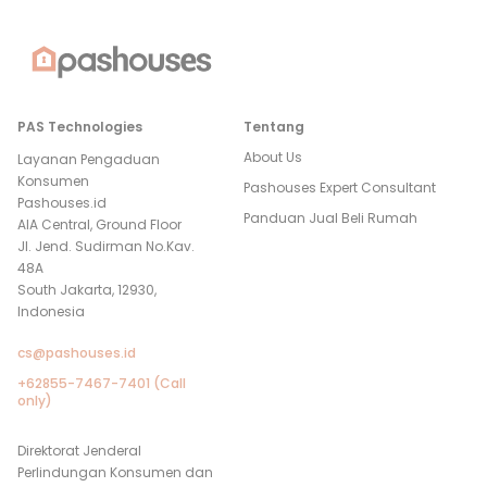
PAS Technologies
Tentang
About Us
Layanan Pengaduan
Konsumen
Pashouses Expert Consultant
Pashouses.id
Panduan Jual Beli Rumah
AIA Central, Ground Floor
Jl. Jend. Sudirman No.Kav.
48A
South Jakarta, 12930,
Indonesia
cs@pashouses.id
+62855-7467-7401 (Call
only)
Direktorat Jenderal
Perlindungan Konsumen dan