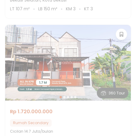
Bekasi Selatan, Kota Bekasi
LT
107
m²
LB
150
m²
KM
3
KT
3
360 Tour
Rp 1.720.000.000
Rumah Secondary
Cicilan
14.7 Juta/bulan