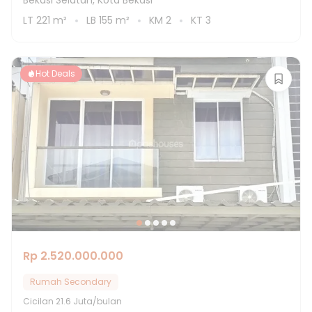
Bekasi Selatan, Kota Bekasi
LT
221
m²
LB
155
m²
KM
2
KT
3
Hot Deals
Rp 2.520.000.000
Rumah Secondary
Cicilan
21.6 Juta/bulan