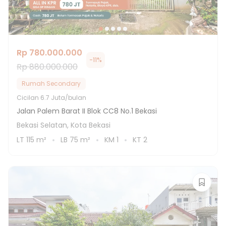
Rp 780.000.000
-
11
%
Rp 880.000.000
Rumah Secondary
Cicilan
6.7 Juta/bulan
Jalan Palem Barat II Blok CC8 No.1 Bekasi
Bekasi Selatan, Kota Bekasi
LT
115
m²
LB
75
m²
KM
1
KT
2