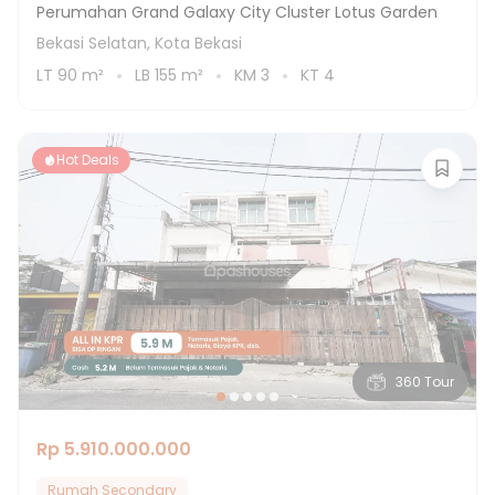
Perumahan Grand Galaxy City Cluster Lotus Garden
Bekasi Selatan, Kota Bekasi
LT
90
m²
LB
155
m²
KM
3
KT
4
Hot Deals
360 Tour
Rp 5.910.000.000
Rumah Secondary