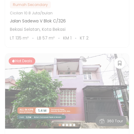
Rumah Secondary
Cicilan
10.8 Juta/bulan
Jalan Sadewa V Blok C/326
Bekasi Selatan, Kota Bekasi
LT
135
m²
LB
57
m²
KM
1
KT
2
Hot Deals
360 Tour