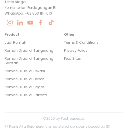
Tertib Niaga
Kementerian Perdagangan RI
WhatsApp: +62 853 1111 1010
Product
Other
Jual Rumah
Terms & Conditions
Rumah Dijual di
Tangerang
Privacy Policy
Rumah Dijual di
Tangerang
Peta Situs
Selatan
Rumah Dijual di
Bekasi
Rumah Dijual di
Depok
Rumah Dijual di
Bogor
Rumah Dijual di
Jakarta
©
2026
by
Pashouses.id
.
PT Pionir Alfa Sejahtera is a registered company based on SK