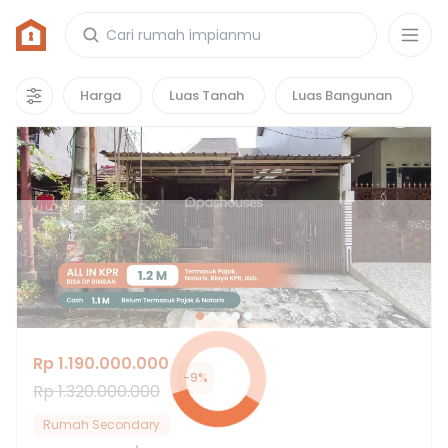
Rumah di Bekasi Selatan, Bekasi
141
properti
yang cocok untuk kamu!
Harga
Luas Tanah
Luas Bangunan
Hot Deals
Rp 1.190.000.000
-
9
%
Rp 1.320.000.000
Rumah Secondary