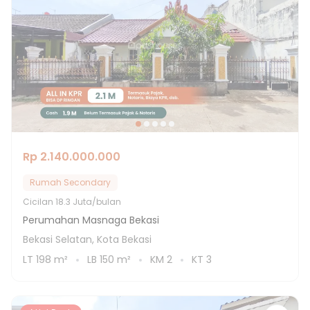
Rp 2.140.000.000
Rumah Secondary
Cicilan
18.3 Juta/bulan
Perumahan Masnaga Bekasi
Bekasi Selatan, Kota Bekasi
LT
198
m²
LB
150
m²
KM
2
KT
3