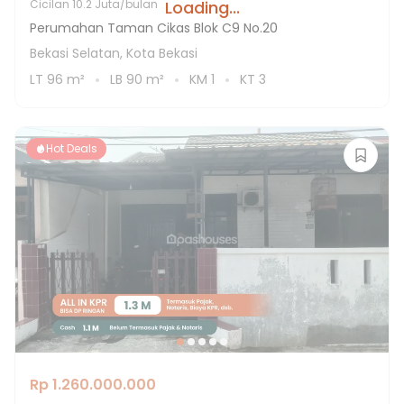
Loading...
Cicilan
10.2 Juta/bulan
Perumahan Taman Cikas Blok C9 No.20
Bekasi Selatan, Kota Bekasi
LT
96
m²
LB
90
m²
KM
1
KT
3
Hot Deals
Rp 1.260.000.000