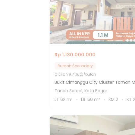
Rp 1.130.000.000
Rumah Secondary
Cicilan
9.7 Juta/bulan
Bukit Cimanggu City Cluster Taman Me
Tanah Sareal, Kota Bogor
LT
62
m²
LB
150
m²
KM
2
KT