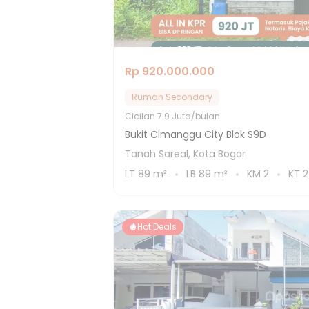
Rp 920.000.000
Rumah Secondary
Cicilan
7.9 Juta/bulan
Bukit Cimanggu City Blok S9D
Tanah Sareal, Kota Bogor
LT
89
m²
LB
89
m²
KM
2
KT
2
Hot Deals