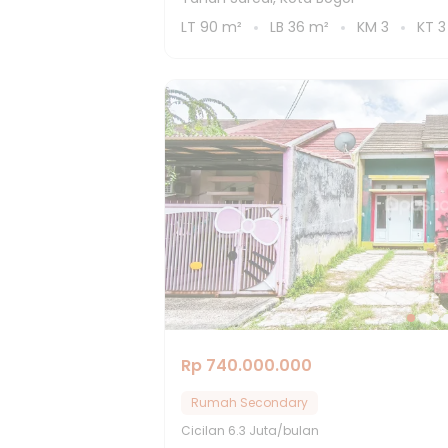
LT
90
m²
LB
36
m²
KM
3
KT
3
Rp 740.000.000
Rumah Secondary
Cicilan
6.3 Juta/bulan