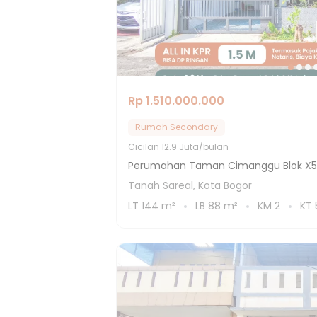
Rp 1.510.000.000
Rumah Secondary
Cicilan
12.9 Juta/bulan
Perumahan Taman Cimanggu Blok X5
Tanah Sareal, Kota Bogor
LT
144
m²
LB
88
m²
KM
2
KT