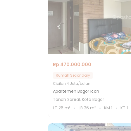
Rp 470.000.000
Rumah Secondary
Cicilan
4 Juta/bulan
Apartemen Bogor Icon
Tanah Sareal, Kota Bogor
LT
26
m²
LB
26
m²
KM
1
KT
1