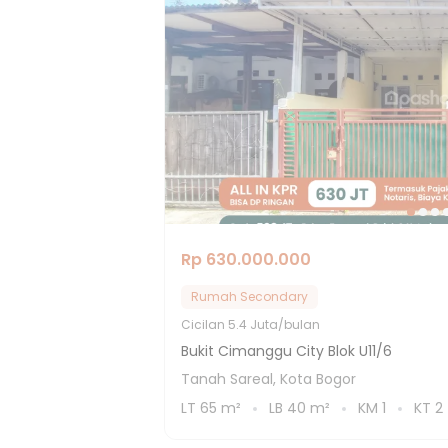
Rp 630.000.000
Rumah Secondary
Cicilan
5.4 Juta/bulan
Bukit Cimanggu City Blok U11/6
Tanah Sareal, Kota Bogor
LT
65
m²
LB
40
m²
KM
1
KT
2