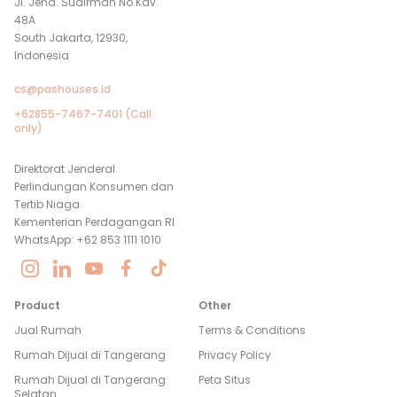
Jl. Jend. Sudirman No.Kav.
48A
South Jakarta, 12930,
Indonesia
cs@pashouses.id
+62855-7467-7401 (Call
only)
Direktorat Jenderal
Perlindungan Konsumen dan
Tertib Niaga
Kementerian Perdagangan RI
WhatsApp: +62 853 1111 1010
Product
Other
Jual Rumah
Terms & Conditions
Rumah Dijual di
Tangerang
Privacy Policy
Rumah Dijual di
Tangerang
Peta Situs
Selatan