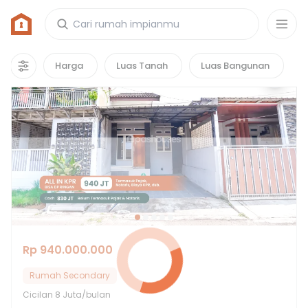
Rumah di Bumi Sawangan Indah 1
18
properti
yang cocok untuk kamu!
Harga
Luas Tanah
Luas Bangunan
Hot Deals
Rp 940.000.000
Rumah Secondary
Cicilan
8 Juta/bulan