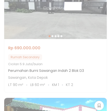
Rp 690.000.000
Rumah Secondary
Cicilan
5.9 Juta/bulan
Perumahan Bumi Sawangan Indah 2 Blok D3
Sawangan, Kota Depok
LT
90
m²
LB
60
m²
KM
1
KT
2