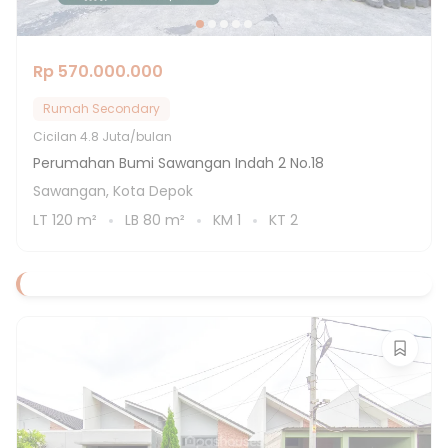
Rp 570.000.000
Rumah Secondary
Cicilan
4.8 Juta/bulan
Perumahan Bumi Sawangan Indah 2 No.18
Sawangan, Kota Depok
LT
120
m²
LB
80
m²
KM
1
KT
2