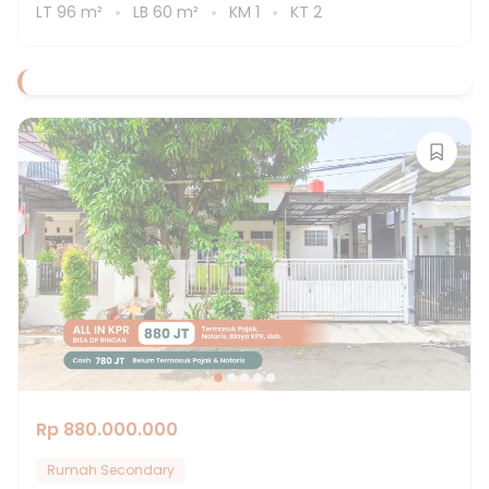
LT
96
m²
LB
60
m²
KM
1
KT
2
Rp 880.000.000
Rumah Secondary