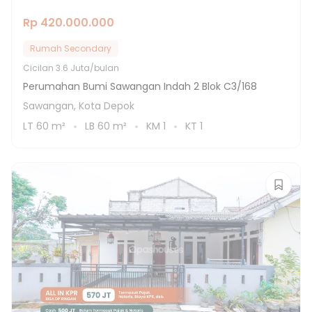
Rp 420.000.000
Rumah Secondary
Cicilan
3.6 Juta/bulan
Perumahan Bumi Sawangan Indah 2 Blok C3/168
Sawangan, Kota Depok
LT
60
m²
LB
60
m²
KM
1
KT
1