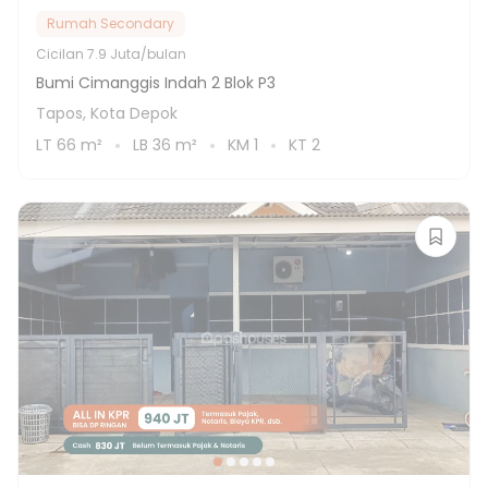
Rumah Secondary
Cicilan
7.9 Juta/bulan
Bumi Cimanggis Indah 2 Blok P3
Tapos, Kota Depok
LT
66
m²
LB
36
m²
KM
1
KT
2