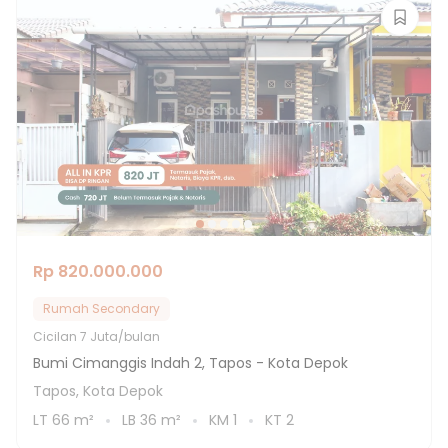
Rp 820.000.000
Rumah Secondary
Cicilan
7 Juta/bulan
Bumi Cimanggis Indah 2, Tapos - Kota Depok
Tapos, Kota Depok
LT
66
m²
LB
36
m²
KM
1
KT
2