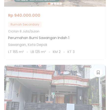
Rp 940.000.000
Rumah Secondary
Cicilan
8 Juta/bulan
Perumahan Bumi Sawangan Indah 1
Sawangan, Kota Depok
LT
165
m²
LB
125
m²
KM
2
KT
3