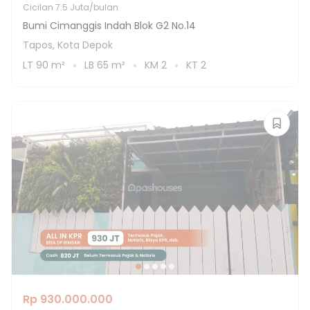
Cicilan
7.5 Juta/bulan
Bumi Cimanggis Indah Blok G2 No.14
Tapos, Kota Depok
LT
90
m²
LB
65
m²
KM
2
KT
2
Rp 930.000.000