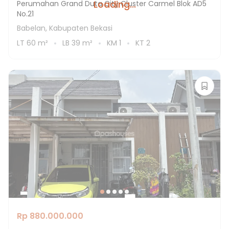
Loading...
Perumahan Grand Duta City Cluster Carmel Blok AD5
No.21
Babelan, Kabupaten Bekasi
LT
60
m²
LB
39
m²
KM
1
KT
2
Rp 880.000.000