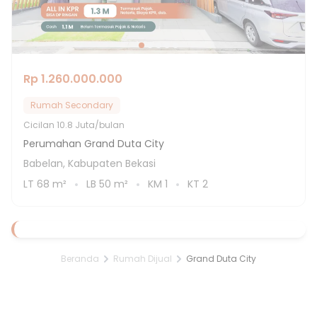
Rp 1.260.000.000
Rumah Secondary
Cicilan
10.8 Juta/bulan
Perumahan Grand Duta City
Babelan, Kabupaten Bekasi
LT
68
m²
LB
50
m²
KM
1
KT
2
Beranda
Rumah Dijual
Grand Duta City