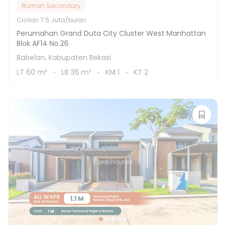
Rumah Secondary
Cicilan
7.5 Juta/bulan
Perumahan Grand Duta City Cluster West Manhattan
Blok AF14 No.26
Babelan, Kabupaten Bekasi
LT
60
m²
LB
36
m²
KM
1
KT
2