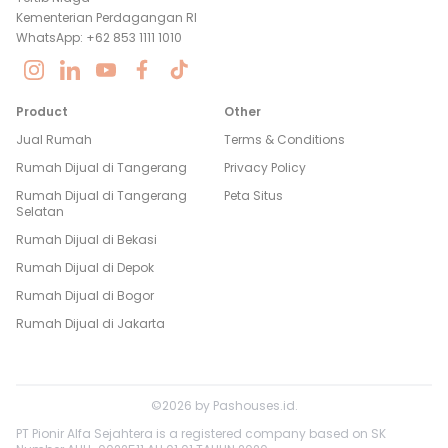
Kementerian Perdagangan RI
WhatsApp: +62 853 1111 1010
Product
Other
Jual Rumah
Terms & Conditions
Rumah Dijual di
Tangerang
Privacy Policy
Rumah Dijual di
Tangerang
Peta Situs
Selatan
Rumah Dijual di
Bekasi
Rumah Dijual di
Depok
Rumah Dijual di
Bogor
Rumah Dijual di
Jakarta
©
2026
by
Pashouses.id
.
PT Pionir Alfa Sejahtera is a registered company based on SK