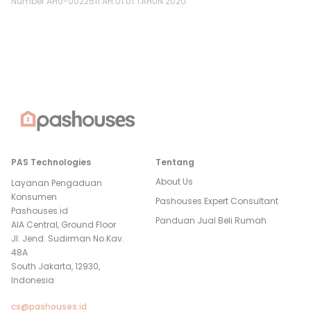
Number AHU-0022511.AH.01.01.TAHUN 2020.
PAS Technologies
Tentang
About Us
Layanan Pengaduan
Konsumen
Pashouses Expert Consultant
Pashouses.id
Panduan Jual Beli Rumah
AIA Central, Ground Floor
Jl. Jend. Sudirman No.Kav.
48A
South Jakarta, 12930,
Indonesia
cs@pashouses.id