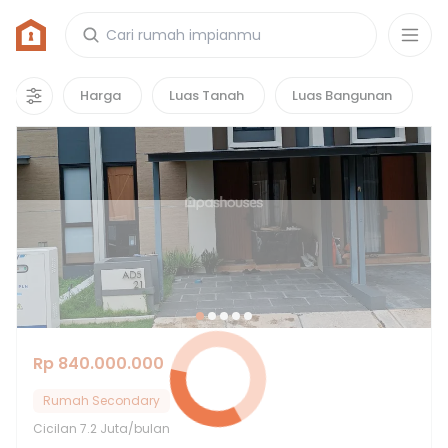
Rumah di Grand Duta City
5
properti
yang cocok untuk kamu!
Harga
Luas Tanah
Luas Bangunan
Rp 840.000.000
Rumah Secondary
Cicilan
7.2 Juta/bulan