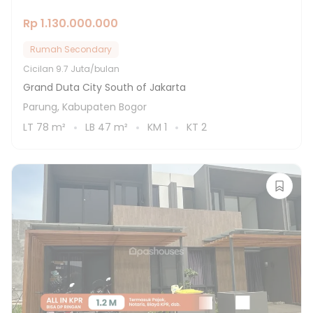
Rp 1.130.000.000
Rumah Secondary
Cicilan
9.7 Juta/bulan
Grand Duta City South of Jakarta
Parung, Kabupaten Bogor
LT
78
m²
LB
47
m²
KM
1
KT
2