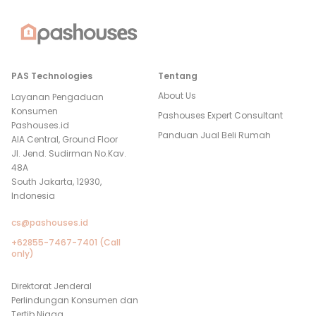
PAS Technologies
Tentang
About Us
Layanan Pengaduan
Konsumen
Pashouses Expert Consultant
Pashouses.id
Panduan Jual Beli Rumah
AIA Central, Ground Floor
Jl. Jend. Sudirman No.Kav.
48A
South Jakarta, 12930,
Indonesia
cs@pashouses.id
+62855-7467-7401 (Call
only)
Direktorat Jenderal
Perlindungan Konsumen dan
Tertib Niaga