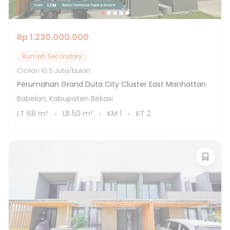
Rp 1.230.000.000
Rumah Secondary
Cicilan
10.5 Juta/bulan
Perumahan Grand Duta City Cluster East Manhattan
Babelan, Kabupaten Bekasi
LT
68
m²
LB
50
m²
KM
1
KT
2