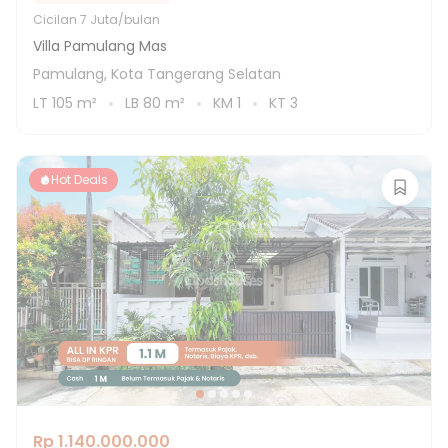
Cicilan
7 Juta/bulan
Villa Pamulang Mas
Pamulang, Kota Tangerang Selatan
LT
105
m²
LB
80
m²
KM
1
KT
3
Hot Deals
Rp 1.140.000.000