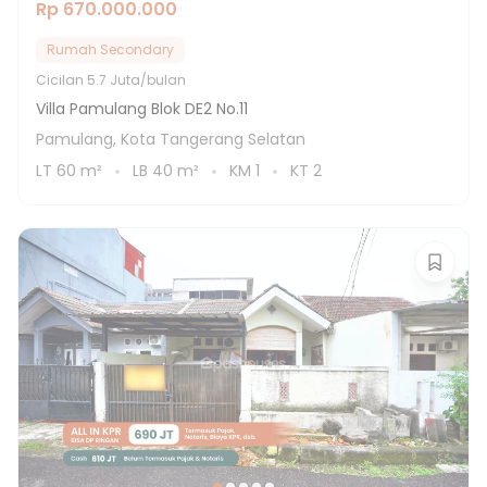
Rp 670.000.000
Rumah Secondary
Cicilan
5.7 Juta/bulan
Villa Pamulang Blok DE2 No.11
Pamulang, Kota Tangerang Selatan
LT
60
m²
LB
40
m²
KM
1
KT
2