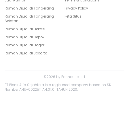
Jual Rumah
Terms & Conditions
Rumah Dijual di
Tangerang
Privacy Policy
Rumah Dijual di
Tangerang
Peta Situs
Selatan
Rumah Dijual di
Bekasi
Rumah Dijual di
Depok
Rumah Dijual di
Bogor
Rumah Dijual di
Jakarta
©
2026
by
Pashouses.id
.
PT Pionir Alfa Sejahtera is a registered company based on SK
Number AHU-0022511.AH.01.01.TAHUN 2020.