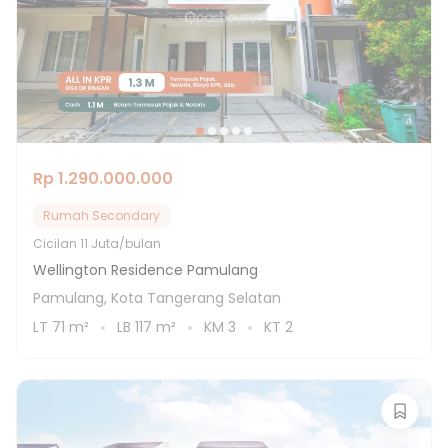
Rp 1.290.000.000
Rumah Secondary
Cicilan
11 Juta/bulan
Wellington Residence Pamulang
Pamulang, Kota Tangerang Selatan
LT
71
m²
LB
117
m²
KM
3
KT
2