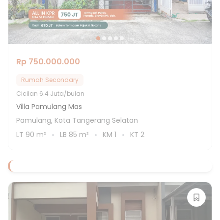
Rp 750.000.000
Rumah Secondary
Cicilan
6.4 Juta/bulan
Villa Pamulang Mas
Pamulang, Kota Tangerang Selatan
LT
90
m²
LB
85
m²
KM
1
KT
2