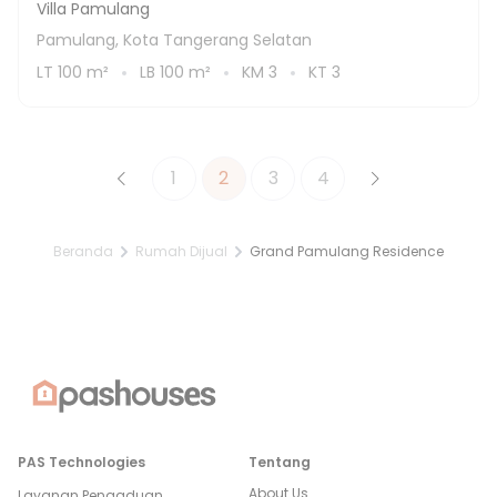
Villa Pamulang
Pamulang, Kota Tangerang Selatan
LT
100
m²
LB
100
m²
KM
3
KT
3
1
2
3
4
Beranda
Rumah Dijual
Grand Pamulang Residence
PAS Technologies
Tentang
About Us
Layanan Pengaduan