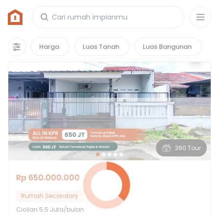
Rumah di Grand Pamulang Residence
60
properti
yang cocok untuk kamu!
Harga
Luas Tanah
Luas Bangunan
Hot Deals
360 Tour
Rp 650.000.000
Rumah Secondary
Cicilan
5.5 Juta/bulan