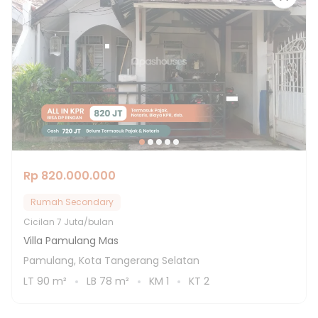
Rp 820.000.000
Rumah Secondary
Cicilan
7 Juta/bulan
Villa Pamulang Mas
Pamulang, Kota Tangerang Selatan
LT
90
m²
LB
78
m²
KM
1
KT
2