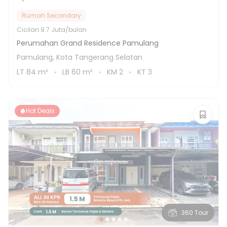
Rumah Secondary
Cicilan
9.7 Juta/bulan
Perumahan Grand Residence Pamulang
Pamulang, Kota Tangerang Selatan
LT
84
m²
LB
60
m²
KM
2
KT
3
Hot Deals
360 Tour