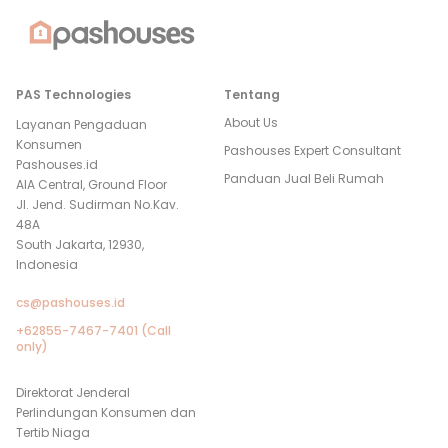
PAS Technologies
Tentang
About Us
Layanan Pengaduan
Konsumen
Pashouses Expert Consultant
Pashouses.id
Panduan Jual Beli Rumah
AIA Central, Ground Floor
Jl. Jend. Sudirman No.Kav.
48A
South Jakarta, 12930,
Indonesia
cs@pashouses.id
+62855-7467-7401 (Call
only)
Direktorat Jenderal
Perlindungan Konsumen dan
Tertib Niaga