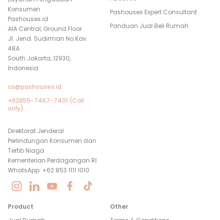
Konsumen
Pashouses Expert Consultant
Pashouses.id
Panduan Jual Beli Rumah
AIA Central, Ground Floor
Jl. Jend. Sudirman No.Kav.
48A
South Jakarta, 12930,
Indonesia
cs@pashouses.id
+62855-7467-7401 (Call
only)
Direktorat Jenderal
Perlindungan Konsumen dan
Tertib Niaga
Kementerian Perdagangan RI
WhatsApp: +62 853 1111 1010
Product
Other