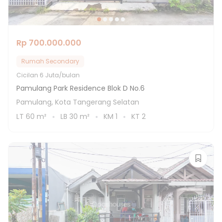
Rp 700.000.000
Rumah Secondary
Cicilan
6 Juta/bulan
Pamulang Park Residence Blok D No.6
Pamulang, Kota Tangerang Selatan
LT
60
m²
LB
30
m²
KM
1
KT
2