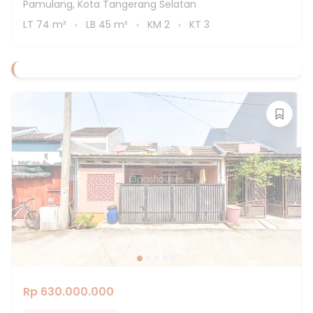
Pamulang, Kota Tangerang Selatan
LT
74
m²
LB
45
m²
KM
2
KT
3
Rp 630.000.000