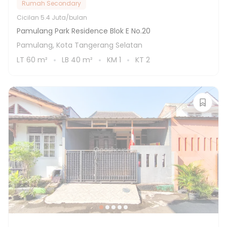
Rumah Secondary
Cicilan
5.4 Juta/bulan
Pamulang Park Residence Blok E No.20
Pamulang, Kota Tangerang Selatan
LT
60
m²
LB
40
m²
KM
1
KT
2