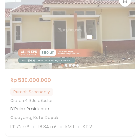
Rp 580.000.000
Rumah Secondary
Cicilan
4.9 Juta/bulan
D'Palm Residence
Cipayung, Kota Depok
LT
72
m²
LB
34
m²
KM
1
KT
2