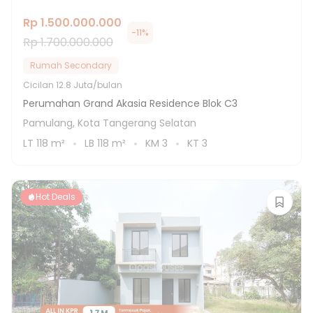
Rp 1.500.000.000
-
11
%
Rp 1.700.000.000
Rumah Secondary
Cicilan
12.8 Juta/bulan
Perumahan Grand Akasia Residence Blok C3
Pamulang, Kota Tangerang Selatan
LT
118
m²
LB
118
m²
KM
3
KT
3
Hot Deals