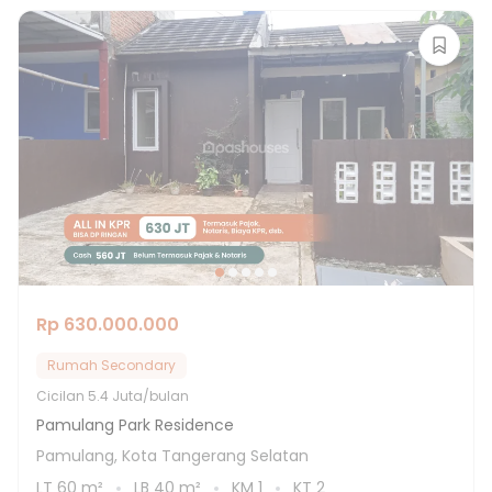
Rp 630.000.000
Rumah Secondary
Cicilan
5.4 Juta/bulan
Pamulang Park Residence
Pamulang, Kota Tangerang Selatan
LT
60
m²
LB
40
m²
KM
1
KT
2