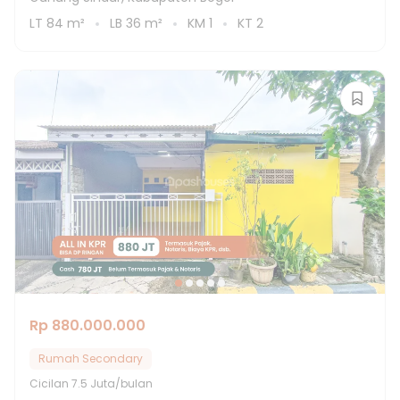
LT
84
m²
LB
36
m²
KM
1
KT
2
Rp 880.000.000
Rumah Secondary
Cicilan
7.5 Juta/bulan