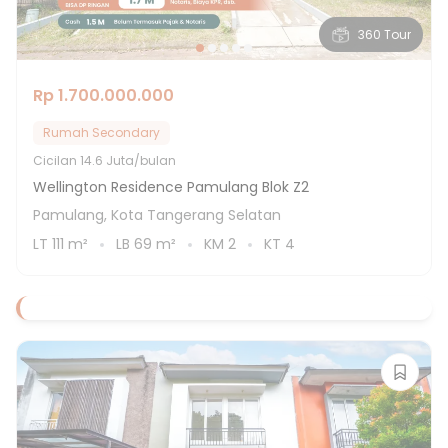
360 Tour
Rp 1.700.000.000
Rumah Secondary
Cicilan
14.6 Juta/bulan
Wellington Residence Pamulang Blok Z2
Pamulang, Kota Tangerang Selatan
LT
111
m²
LB
69
m²
KM
2
KT
4