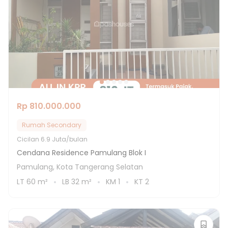
Rp 810.000.000
Rumah Secondary
Cicilan
6.9 Juta/bulan
Cendana Residence Pamulang Blok I
Pamulang, Kota Tangerang Selatan
LT
60
m²
LB
32
m²
KM
1
KT
2