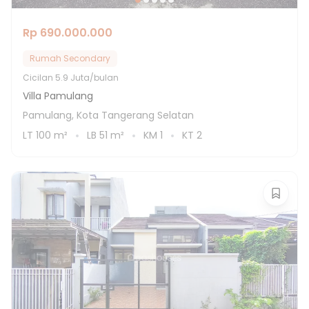
Rp 690.000.000
Rumah Secondary
Cicilan
5.9 Juta/bulan
Villa Pamulang
Pamulang, Kota Tangerang Selatan
LT
100
m²
LB
51
m²
KM
1
KT
2