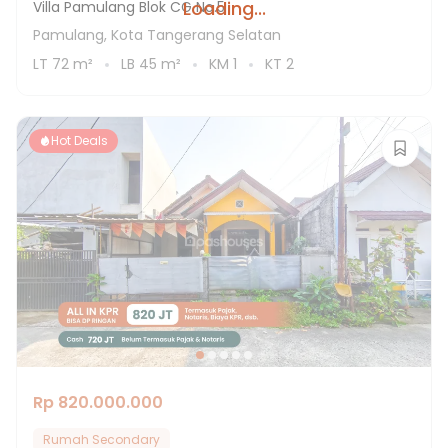
Loading...
Villa Pamulang Blok CG No.5
Pamulang, Kota Tangerang Selatan
LT
72
m²
LB
45
m²
KM
1
KT
2
Hot Deals
Rp 820.000.000
Rumah Secondary