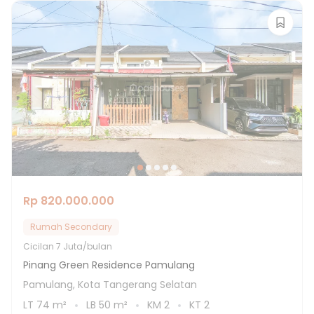
Rp 820.000.000
Rumah Secondary
Cicilan
7 Juta/bulan
Pinang Green Residence Pamulang
Pamulang, Kota Tangerang Selatan
LT
74
m²
LB
50
m²
KM
2
KT
2