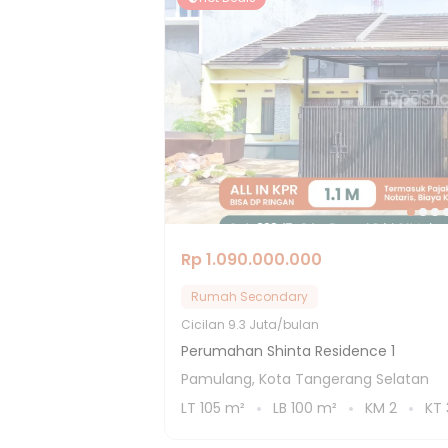
Rp 1.090.000.000
Rumah Secondary
Cicilan
9.3 Juta/bulan
Perumahan Shinta Residence 1
Pamulang, Kota Tangerang Selatan
LT
105
m²
LB
100
m²
KM
2
KT