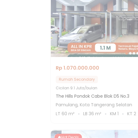
Rp 1.070.000.000
Rumah Secondary
Cicilan
9.1 Juta/bulan
The Hills Pondok Cabe Blok D5 No.3
Pamulang, Kota Tangerang Selatan
LT
60
m²
LB
36
m²
KM
1
KT
2
Hot Deals