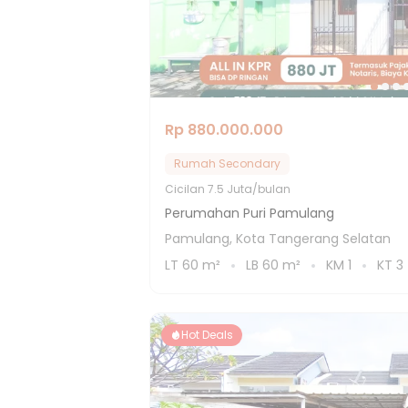
Rp 880.000.000
Rumah Secondary
Cicilan
7.5 Juta/bulan
Perumahan Puri Pamulang
Pamulang, Kota Tangerang Selatan
LT
60
m²
LB
60
m²
KM
1
KT
3
Hot Deals