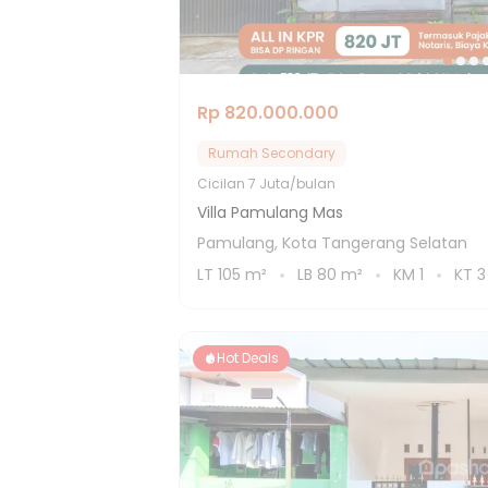
Rp 820.000.000
Rumah Secondary
Cicilan
7 Juta/bulan
Villa Pamulang Mas
Pamulang, Kota Tangerang Selatan
LT
105
m²
LB
80
m²
KM
1
KT
3
Hot Deals