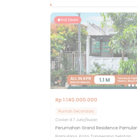
Hot Deals
Rp 1.140.000.000
Rumah Secondary
Cicilan
9.7 Juta/bulan
Perumahan Grand Residence Pamula
Pamulang, Kota Tangerang Selatan