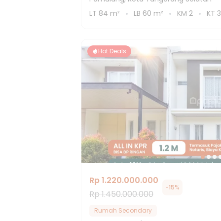
LT
84
m²
LB
60
m²
KM
2
KT
3
Hot Deals
Rp 1.220.000.000
-
15
%
Rp 1.450.000.000
Rumah Secondary