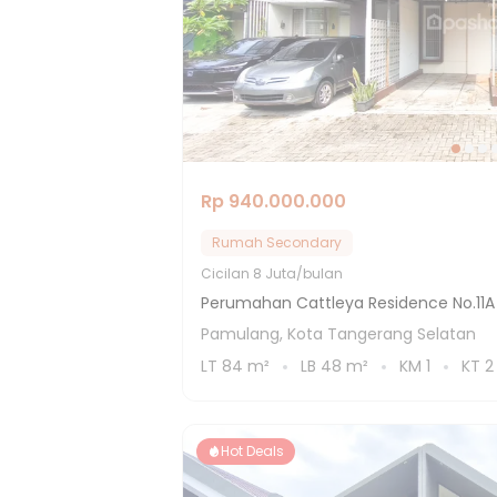
Rp 940.000.000
Rumah Secondary
Cicilan
8 Juta/bulan
Perumahan Cattleya Residence No.11A
Pamulang, Kota Tangerang Selatan
LT
84
m²
LB
48
m²
KM
1
KT
2
Hot Deals