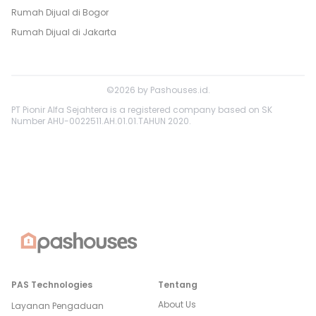
Rumah Dijual di
Bogor
Rumah Dijual di
Jakarta
©
2026
by
Pashouses.id
.
PT Pionir Alfa Sejahtera is a registered company based on SK
Number AHU-0022511.AH.01.01.TAHUN 2020.
PAS Technologies
Tentang
About Us
Layanan Pengaduan