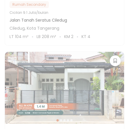
Rumah Secondary
Cicilan
9.1 Juta/bulan
Jalan Tanah Seratus Ciledug
Ciledug, Kota Tangerang
LT
104
m²
LB
208
m²
KM
2
KT
4