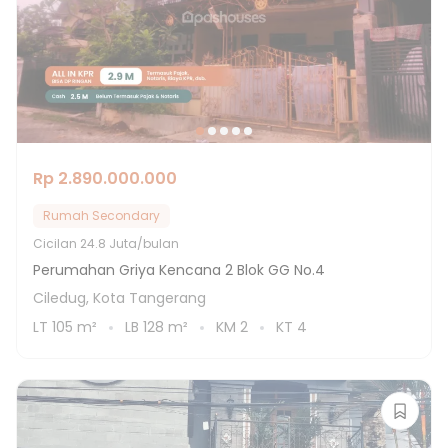
Rp 2.890.000.000
Rumah Secondary
Cicilan
24.8 Juta/bulan
Perumahan Griya Kencana 2 Blok GG No.4
Ciledug, Kota Tangerang
LT
105
m²
LB
128
m²
KM
2
KT
4