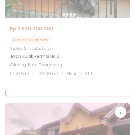
Rp 2.520.000.000
Rumah Secondary
Cicilan
21.6 Juta/bulan
Jalan Bulak Permai No.6
Ciledug, Kota Tangerang
LT
210
m²
LB
200
m²
KM
5
KT
6