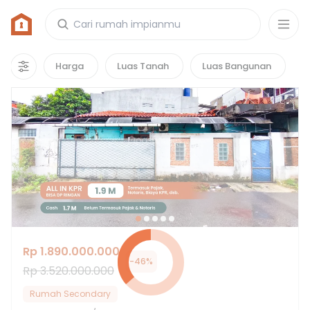
Rumah di Sudimara Jaya, Tangerang
7
properti
yang cocok untuk kamu!
Harga
Luas Tanah
Luas Bangunan
Hot Deals
Rp 1.890.000.000
-
46
%
Rp 3.520.000.000
Rumah Secondary