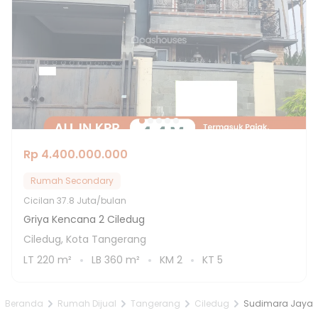
Rp 4.400.000.000
Rumah Secondary
Cicilan
37.8 Juta/bulan
Griya Kencana 2 Ciledug
Ciledug, Kota Tangerang
LT
220
m²
LB
360
m²
KM
2
KT
5
Beranda
Rumah Dijual
Tangerang
Ciledug
Sudimara Jaya