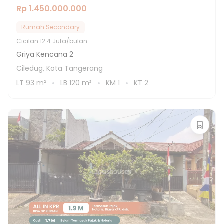
Rp 1.450.000.000
Rumah Secondary
Cicilan
12.4 Juta/bulan
Griya Kencana 2
Ciledug, Kota Tangerang
LT
93
m²
LB
120
m²
KM
1
KT
2