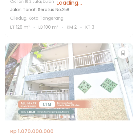
Loading...
Cicilan
16.2 Juta/bulan
Jalan Tanah Seratus No.25B
Ciledug, Kota Tangerang
LT
128
m²
LB
100
m²
KM
2
KT
3
Rp 1.070.000.000