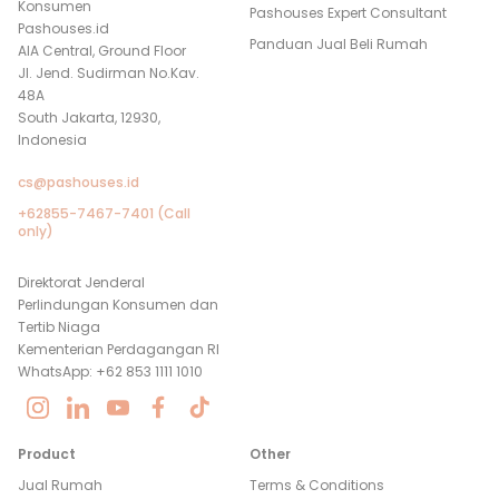
Konsumen
Pashouses Expert Consultant
Pashouses.id
Panduan Jual Beli Rumah
AIA Central, Ground Floor
Jl. Jend. Sudirman No.Kav.
48A
South Jakarta, 12930,
Indonesia
cs@pashouses.id
+62855-7467-7401 (Call
only)
Direktorat Jenderal
Perlindungan Konsumen dan
Tertib Niaga
Kementerian Perdagangan RI
WhatsApp: +62 853 1111 1010
Product
Other
Jual Rumah
Terms & Conditions