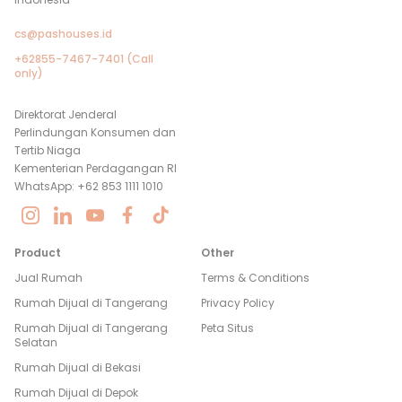
cs@pashouses.id
+62855-7467-7401 (Call
only)
Direktorat Jenderal
Perlindungan Konsumen dan
Tertib Niaga
Kementerian Perdagangan RI
WhatsApp: +62 853 1111 1010
Product
Other
Jual Rumah
Terms & Conditions
Rumah Dijual di
Tangerang
Privacy Policy
Rumah Dijual di
Tangerang
Peta Situs
Selatan
Rumah Dijual di
Bekasi
Rumah Dijual di
Depok