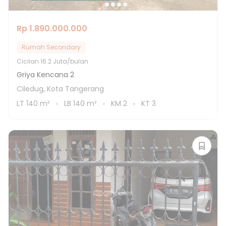
Rp 1.890.000.000
Rumah Secondary
Cicilan
16.2 Juta/bulan
Griya Kencana 2
Ciledug, Kota Tangerang
LT
140
m²
LB
140
m²
KM
2
KT
3