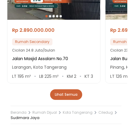
Rp 2.890.000.000
Rp 2.690
Rumah Secondary
Rumah Se
Cicilan
24.8 Juta/bulan
Cicilan
23.1
Jalan Masjid Assalam No.70
Jalan Buana
Larangan, Kota Tangerang
Pinang, K
LT
195
m²
LB
225
m²
KM
2
KT
3
LT
126
m²
Lihat Semua
Beranda
Rumah Dijual
Kota Tangerang
Ciledug
Sudimara Jaya