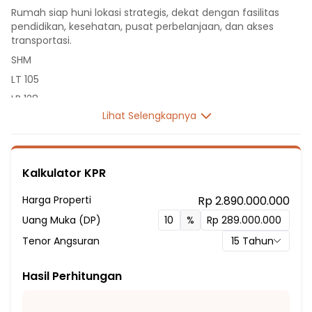
Rumah siap huni lokasi strategis, dekat dengan fasilitas
pendidikan, kesehatan, pusat perbelanjaan, dan akses
transportasi.
SHM
LT 105
LB 128
Lihat Selengkapnya
2 Lantai
5 Kamar Tidur
1 Kamar Pembantu
Kalkulator KPR
2 Kamar Mandi
Listrik 2200 VA
Harga Properti
Rp 2.890.000.000
Sumber Air Tanah
Uang Muka (DP)
%
Hadap Selatan
Tenor Angsuran
15
Tahun
Fasilitas Sekitar Hunian:
2 menit ke SMA Negeri 13 Tangerang
Hasil Perhitungan
5 menit ke SMP PGRI 1 Karang Tengah