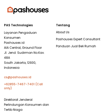
PAS Technologies
Tentang
About Us
Layanan Pengaduan
Konsumen
Pashouses Expert Consultant
Pashouses.id
Panduan Jual Beli Rumah
AIA Central, Ground Floor
Jl. Jend. Sudirman No.Kav.
48A
South Jakarta, 12930,
Indonesia
cs@pashouses.id
+62855-7467-7401 (Call
only)
Direktorat Jenderal
Perlindungan Konsumen dan
Tertib Niaga