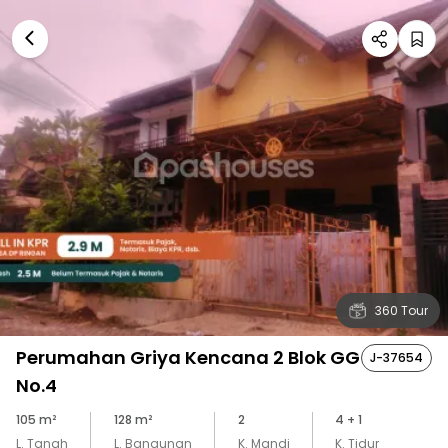
360 Tour
Perumahan Griya Kencana 2 Blok GG
J-37654
No.4
105
m²
128
m²
2
4
+ 1
L. Tanah
L. Bangunan
K. Mandi
K. Tidur