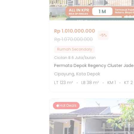
Rp 1.010.000.000
-
5
%
Rp 1.070.000.000
Rumah Secondary
Cicilan
8.6 Juta/bulan
Permata Depok Regency Cluster Jade
Cipayung, Kota Depok
LT
123
m²
LB
38
m²
KM
1
KT
2
Hot Deals