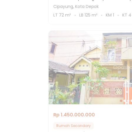
Cipayung, Kota Depok
LT
72
m²
LB
125
m²
KM
1
KT
4
Rp 1.450.000.000
Rumah Secondary