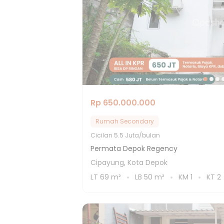
Rp 650.000.000
Rumah Secondary
Cicilan
5.5 Juta/bulan
Permata Depok Regency
Cipayung, Kota Depok
LT
69
m²
LB
50
m²
KM
1
KT
2