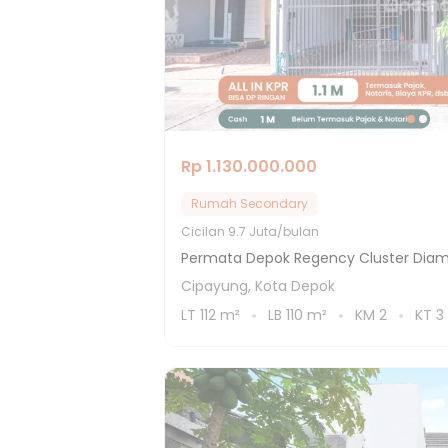
Rp 1.130.000.000
Rumah Secondary
Cicilan
9.7 Juta/bulan
Permata Depok Regency Cluster Diam
Cipayung, Kota Depok
LT
112
m²
LB
110
m²
KM
2
KT
3