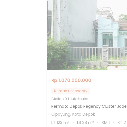
Rp 1.070.000.000
Rumah Secondary
Cicilan
9.1 Juta/bulan
Permata Depok Regency Cluster Jade
Cipayung, Kota Depok
LT
123
m²
LB
38
m²
KM
1
KT
2