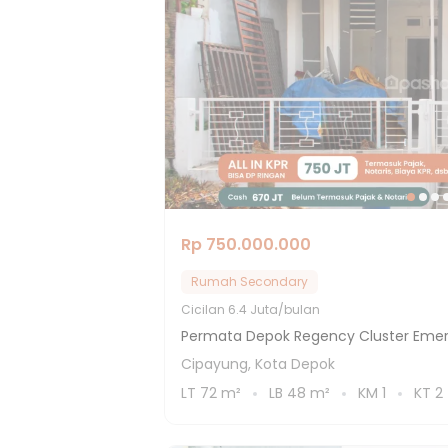
Rp 750.000.000
Rumah Secondary
Cicilan
6.4 Juta/bulan
Permata Depok Regency Cluster Emer
Cipayung, Kota Depok
LT
72
m²
LB
48
m²
KM
1
KT
2