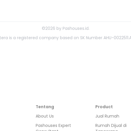
©
2026
by
Pashouses.id
.
ahtera is a registered company based on SK Number AHU-0022511.A
Tentang
Product
About Us
Jual Rumah
Pashouses Expert
Rumah Dijual di