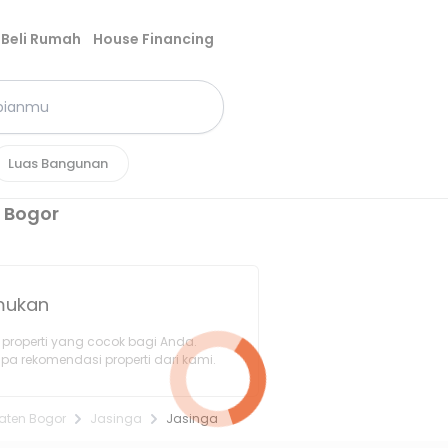
Beli Rumah
House Financing
Luas Bangunan
 Bogor
emukan
properti yang cocok bagi Anda.
pa rekomendasi properti dari kami.
aten Bogor
Jasinga
Jasinga