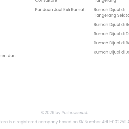
Consultant
Tangerang
Panduan Jual Beli Rumah
Rumah Dijual di
Tangerang Selat
Rumah Dijual di
B
Rumah Dijual di
D
Rumah Dijual di
B
Rumah Dijual di
J
umen dan
©
2026
by
Pashouses.id
.
ahtera is a registered company based on SK Number AHU-0022511.A