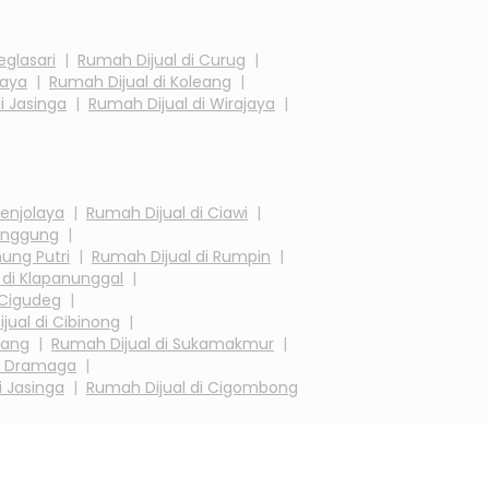
eglasari
|
Rumah Dijual di
Curug
|
Jaya
|
Rumah Dijual di
Koleang
|
di
Jasinga
|
Rumah Dijual di
Wirajaya
|
enjolaya
|
Rumah Dijual di
Ciawi
|
nggung
|
ung Putri
|
Rumah Dijual di
Rumpin
|
 di
Klapanunggal
|
Cigudeg
|
jual di
Cibinong
|
iang
|
Rumah Dijual di
Sukamakmur
|
i
Dramaga
|
i
Jasinga
|
Rumah Dijual di
Cigombong