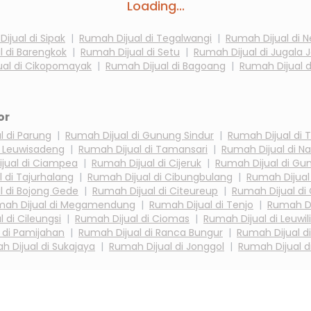
Loading...
ijual di
Sipak
|
Rumah Dijual di
Tegalwangi
|
Rumah Dijual di
N
l di
Barengkok
|
Rumah Dijual di
Setu
|
Rumah Dijual di
Jugala 
al di
Cikopomayak
|
Rumah Dijual di
Bagoang
|
Rumah Dijual 
or
l di
Parung
|
Rumah Dijual di
Gunung Sindur
|
Rumah Dijual di
T
i
Leuwisadeng
|
Rumah Dijual di
Tamansari
|
Rumah Dijual di
Na
jual di
Ciampea
|
Rumah Dijual di
Cijeruk
|
Rumah Dijual di
Gun
l di
Tajurhalang
|
Rumah Dijual di
Cibungbulang
|
Rumah Dijual
l di
Bojong Gede
|
Rumah Dijual di
Citeureup
|
Rumah Dijual di
ah Dijual di
Megamendung
|
Rumah Dijual di
Tenjo
|
Rumah Di
l di
Cileungsi
|
Rumah Dijual di
Ciomas
|
Rumah Dijual di
Leuwil
 di
Pamijahan
|
Rumah Dijual di
Ranca Bungur
|
Rumah Dijual d
h Dijual di
Sukajaya
|
Rumah Dijual di
Jonggol
|
Rumah Dijual d