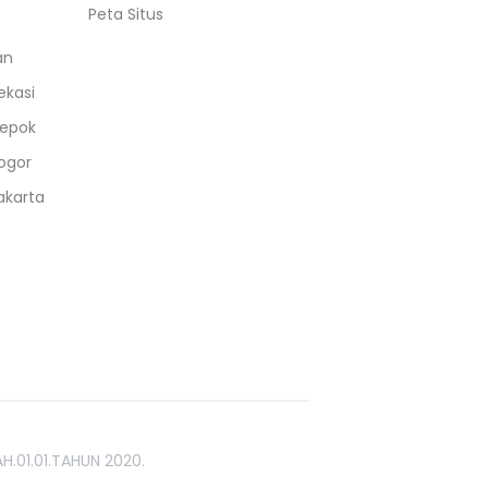
Peta Situs
an
ekasi
epok
ogor
akarta
H.01.01.TAHUN 2020.