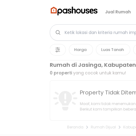
Jual Rumah
Harga
Luas Tanah
Rumah di Jasinga, Kabupaten
0
properti
yang cocok untuk kamu!
Property Tidak Dit
Maaf, kami tidak menemukan 
Berikut kami tampilkan bebera
Beranda
Rumah Dijual
Kabup