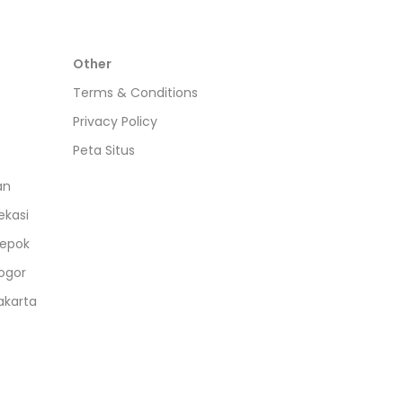
Other
Terms & Conditions
Privacy Policy
Peta Situs
an
ekasi
epok
ogor
akarta