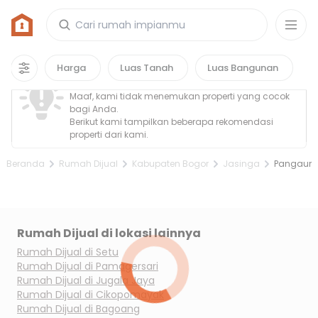
Rumah di Pangaur, Kabupaten Bogor
0
properti
yang cocok untuk kamu!
Property Tidak Ditemukan
Harga
Luas Tanah
Luas Bangunan
Maaf, kami tidak menemukan properti yang cocok
bagi Anda.
Berikut kami tampilkan beberapa rekomendasi
properti dari kami.
Beranda
Rumah Dijual
Kabupaten Bogor
Jasinga
Pangaur
Rumah Dijual di lokasi lainnya
Rumah Dijual di
Setu
Rumah Dijual di
Pamagersari
Rumah Dijual di
Jugala Jaya
Rumah Dijual di
Cikopomayak
Rumah Dijual di
Bagoang