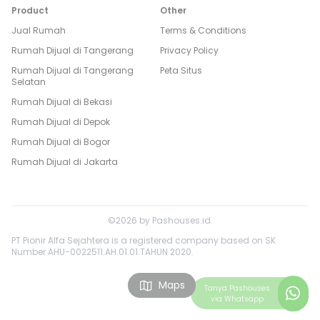
Product
Other
Jual Rumah
Terms & Conditions
Rumah Dijual di
Tangerang
Privacy Policy
Rumah Dijual di
Tangerang
Peta Situs
Selatan
Rumah Dijual di
Bekasi
Rumah Dijual di
Depok
Rumah Dijual di
Bogor
Rumah Dijual di
Jakarta
©
2026
by
Pashouses.id
.
PT Pionir Alfa Sejahtera is a registered company based on SK
Number AHU-0022511.AH.01.01.TAHUN 2020.
Maps
Tanya
Pashouses
via Whatsapp