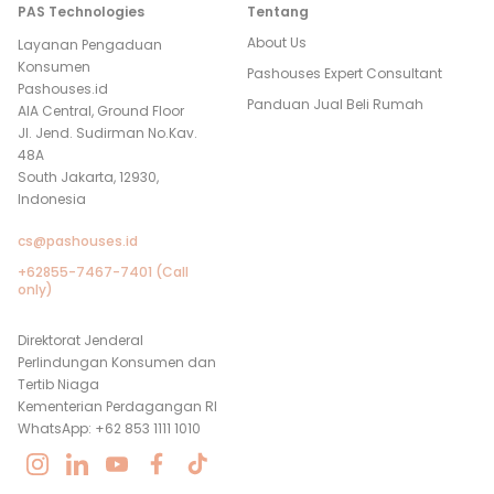
PAS Technologies
Tentang
About Us
Layanan Pengaduan
Konsumen
Pashouses Expert Consultant
Pashouses.id
Panduan Jual Beli Rumah
AIA Central, Ground Floor
Jl. Jend. Sudirman No.Kav.
48A
South Jakarta, 12930,
Indonesia
cs@pashouses.id
+62855-7467-7401 (Call
only)
Direktorat Jenderal
Perlindungan Konsumen dan
Tertib Niaga
Kementerian Perdagangan RI
WhatsApp: +62 853 1111 1010