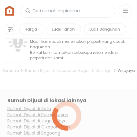
Rumah di Wirajaya, Kabupaten Bogor
0
properti
yang cocok untuk kamu!
Property Tidak Ditemukan
Harga
Luas Tanah
Luas Bangunan
Maaf, kami tidak menemukan properti yang cocok
bagi Anda.
Berikut kami tampilkan beberapa rekomendasi
properti dari kami.
Beranda
Rumah Dijual
Kabupaten Bogor
Jasinga
Wirajaya
Rumah Dijual di lokasi lainnya
Rumah Dijual di
Setu
Rumah Dijual di
Pamagersari
Rumah Dijual di
Jugala Jaya
Rumah Dijual di
Cikopomayak
Rumah Dijual di
Bagoang