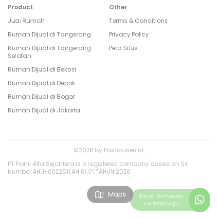
Product
Other
Jual Rumah
Terms & Conditions
Rumah Dijual di
Tangerang
Privacy Policy
Rumah Dijual di
Tangerang
Peta Situs
Selatan
Rumah Dijual di
Bekasi
Rumah Dijual di
Depok
Rumah Dijual di
Bogor
Rumah Dijual di
Jakarta
©
2026
by
Pashouses.id
.
PT Pionir Alfa Sejahtera is a registered company based on SK
Number AHU-0022511.AH.01.01.TAHUN 2020.
Maps
Tanya
Pashouses
via Whatsapp