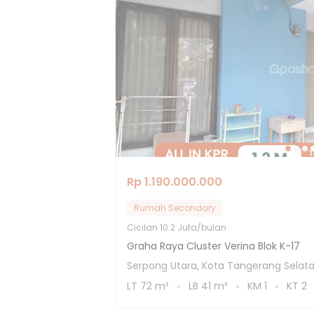
Rp 1.190.000.000
Rumah Secondary
Cicilan
10.2 Juta/bulan
Graha Raya Cluster Verina Blok K-17
Serpong Utara, Kota Tangerang Selat
LT
72
m²
LB
41
m²
KM
1
KT
2