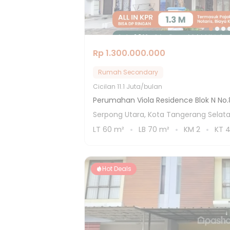
Rp 1.300.000.000
Rumah Secondary
Cicilan
11.1 Juta/bulan
Perumahan Viola Residence Blok N No.
Serpong Utara, Kota Tangerang Selat
LT
60
m²
LB
70
m²
KM
2
KT
Hot Deals