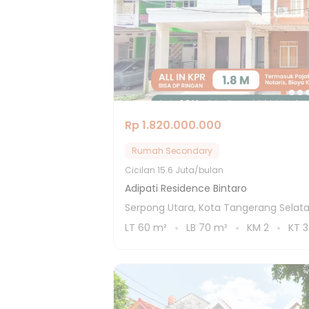
Rp 1.820.000.000
Rumah Secondary
Cicilan
15.6 Juta/bulan
Adipati Residence Bintaro
Serpong Utara, Kota Tangerang Selat
LT
60
m²
LB
70
m²
KM
2
KT
3