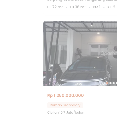
LT
72
m²
LB
36
m²
KM
1
KT
2
Rp 1.250.000.000
Rumah Secondary
Cicilan
10.7 Juta/bulan