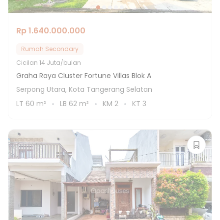
Rp 1.640.000.000
Rumah Secondary
Cicilan
14 Juta/bulan
Graha Raya Cluster Fortune Villas Blok A
Serpong Utara, Kota Tangerang Selatan
LT
60
m²
LB
62
m²
KM
2
KT
3