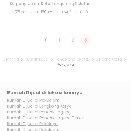
Serpong Utara, Kota Tangerang Selatan
LT
75
m²
LB
150
m²
KM
2
KT
3
1
2
3
Beranda
Rumah Dijual
Tangerang Selatan
Serpong Utara
Pakujaya
Rumah Dijual di lokasi lainnya
Rumah Dijual di
Pakualam
Rumah Dijual di
Lengkong Karya
Rumah Dijual di
Pondok Jagung
Rumah Dijual di
Pondok Jagung Timur
Rumah Dijual di
Pakujaya
Rumah Dijual di
Pakulonan