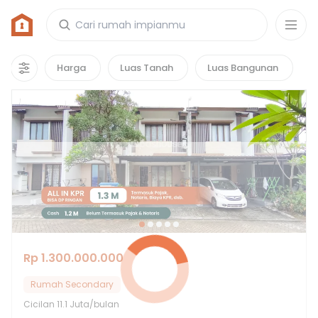
Rumah di Pakujaya, Tangerang Selatan
44
properti
yang cocok untuk kamu!
Harga
Luas Tanah
Luas Bangunan
Hot Deals
Rp 1.300.000.000
Rumah Secondary
Cicilan
11.1 Juta/bulan