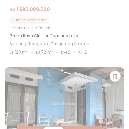
Rp 1.890.000.000
Rumah Secondary
Cicilan
16.2 Juta/bulan
Graha Raya Cluster Cendana Loka
Serpong Utara, Kota Tangerang Selatan
LT
120
m²
LB
72
m²
KM
2
KT
2