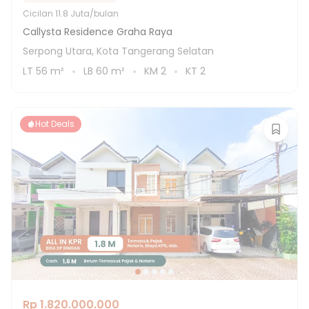
Cicilan
11.8 Juta/bulan
Callysta Residence Graha Raya
Serpong Utara, Kota Tangerang Selatan
LT
56
m²
LB
60
m²
KM
2
KT
2
Hot Deals
Rp 1.820.000.000