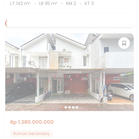
LT
142
m²
LB
95
m²
KM
2
KT
3
Rp 1.380.000.000
Rumah Secondary