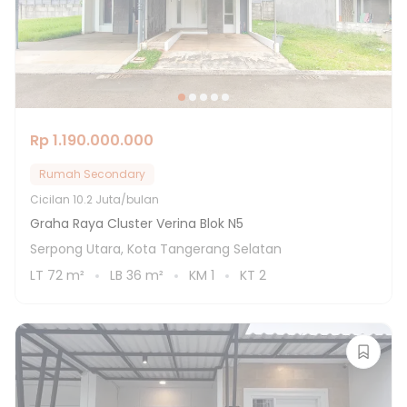
Rp 1.190.000.000
Rumah Secondary
Cicilan
10.2 Juta/bulan
Graha Raya Cluster Verina Blok N5
Serpong Utara, Kota Tangerang Selatan
LT
72
m²
LB
36
m²
KM
1
KT
2