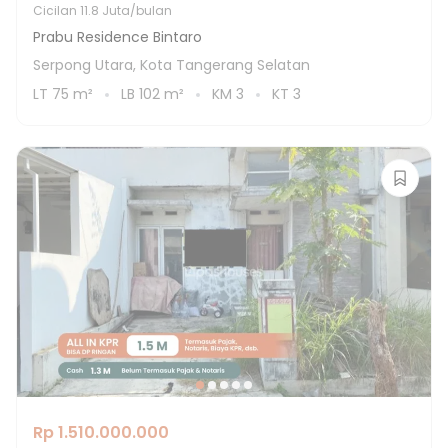
Cicilan
11.8 Juta/bulan
Prabu Residence Bintaro
Serpong Utara, Kota Tangerang Selatan
LT
75
m²
LB
102
m²
KM
3
KT
3
Rp 1.510.000.000