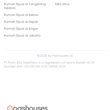
Rumah Dijual di
Tangerang
Peta Situs
Selatan
Rumah Dijual di
Bekasi
Rumah Dijual di
Depok
Rumah Dijual di
Bogor
Rumah Dijual di
Jakarta
©
2026
by
Pashouses.id
.
PT Pionir Alfa Sejahtera is a registered company based on SK
Number AHU-0022511.AH.01.01.TAHUN 2020.