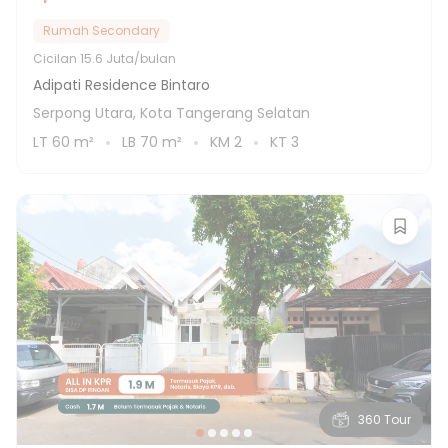
Rumah Secondary
Cicilan
15.6 Juta/bulan
Adipati Residence Bintaro
Serpong Utara, Kota Tangerang Selatan
LT
60
m²
LB
70
m²
KM
2
KT
3
360 Tour