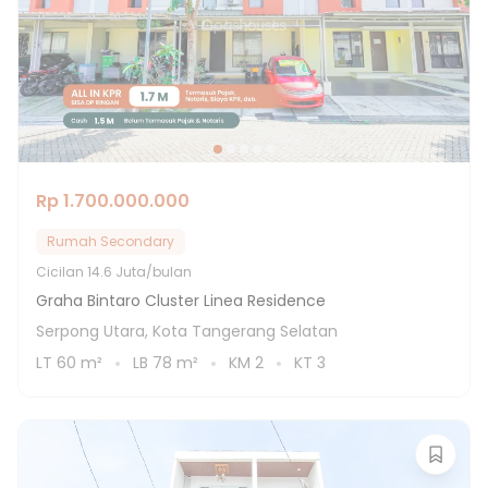
Rp 1.700.000.000
Rumah Secondary
Cicilan
14.6 Juta/bulan
Graha Bintaro Cluster Linea Residence
Serpong Utara, Kota Tangerang Selatan
LT
60
m²
LB
78
m²
KM
2
KT
3