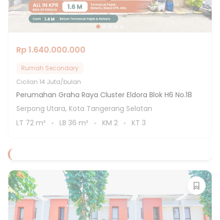
Rp 1.640.000.000
Rumah Secondary
Cicilan
14 Juta/bulan
Perumahan Graha Raya Cluster Eldora Blok H6 No.18
Serpong Utara, Kota Tangerang Selatan
LT
72
m²
LB
36
m²
KM
2
KT
3