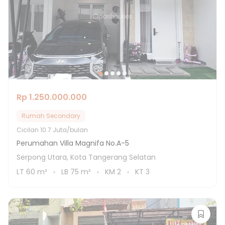
Rp 1.250.000.000
Rumah Secondary
Cicilan
10.7 Juta/bulan
Perumahan Villa Magnifa No.A-5
Serpong Utara, Kota Tangerang Selatan
LT
60
m²
LB
75
m²
KM
2
KT
3