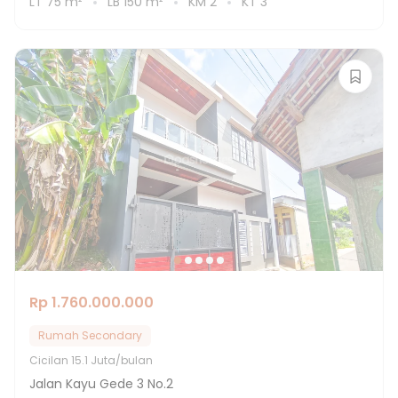
LT
75
m²
LB
150
m²
KM
2
KT
3
Rp 1.760.000.000
Rumah Secondary
Cicilan
15.1 Juta/bulan
Jalan Kayu Gede 3 No.2