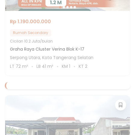
Rp 1.190.000.000
Rumah Secondary
Cicilan
10.2 Juta/bulan
Graha Raya Cluster Verina Blok K-17
Serpong Utara, Kota Tangerang Selatan
LT
72
m²
LB
41
m²
KM
1
KT
2