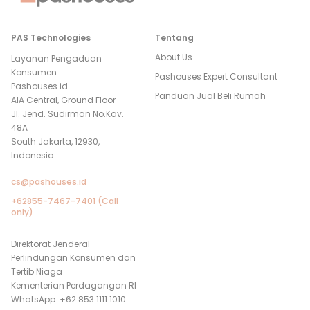
PAS Technologies
Tentang
About Us
Layanan Pengaduan
Konsumen
Pashouses Expert Consultant
Pashouses.id
Panduan Jual Beli Rumah
AIA Central, Ground Floor
Jl. Jend. Sudirman No.Kav.
48A
South Jakarta, 12930,
Indonesia
cs@pashouses.id
+62855-7467-7401 (Call
only)
Direktorat Jenderal
Perlindungan Konsumen dan
Tertib Niaga
Kementerian Perdagangan RI
WhatsApp: +62 853 1111 1010