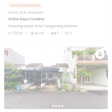
Rumah Secondary
Cicilan
12.9 Juta/bulan
Graha Raya Catalina
Serpong Utara, Kota Tangerang Selatan
LT
72
m²
LB
41
m²
KM
1
KT
1