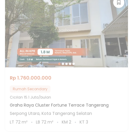
Rp 1.760.000.000
Rumah Secondary
Cicilan
15.1 Juta/bulan
Graha Raya Cluster Fortune Terrace Tangerang
Serpong Utara, Kota Tangerang Selatan
LT
72
m²
LB
72
m²
KM
2
KT
3