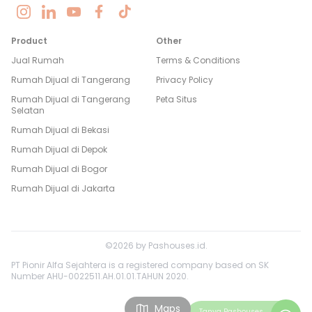
Product
Other
Jual Rumah
Terms & Conditions
Rumah Dijual di
Tangerang
Privacy Policy
Rumah Dijual di
Tangerang
Peta Situs
Selatan
Rumah Dijual di
Bekasi
Rumah Dijual di
Depok
Rumah Dijual di
Bogor
Rumah Dijual di
Jakarta
©
2026
by
Pashouses.id
.
PT Pionir Alfa Sejahtera is a registered company based on SK
Number AHU-0022511.AH.01.01.TAHUN 2020.
Maps
Tanya
Pashouses