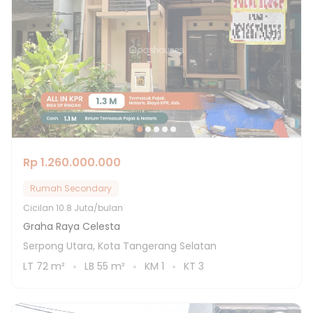
Rp 1.260.000.000
Rumah Secondary
Cicilan
10.8 Juta/bulan
Graha Raya Celesta
Serpong Utara, Kota Tangerang Selatan
LT
72
m²
LB
55
m²
KM
1
KT
3