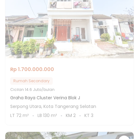
Rp 1.700.000.000
Rumah Secondary
Cicilan
14.6 Juta/bulan
Graha Raya Cluster Verina Blok J
Serpong Utara, Kota Tangerang Selatan
LT
72
m²
LB
130
m²
KM
2
KT
3