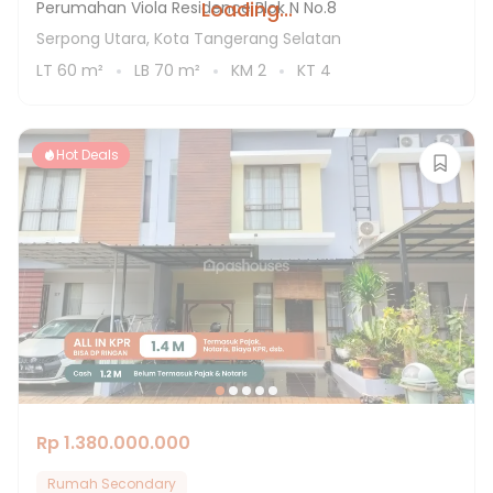
Loading...
Perumahan Viola Residence Blok N No.8
Serpong Utara, Kota Tangerang Selatan
LT
60
m²
LB
70
m²
KM
2
KT
4
Hot Deals
Rp 1.380.000.000
Rumah Secondary