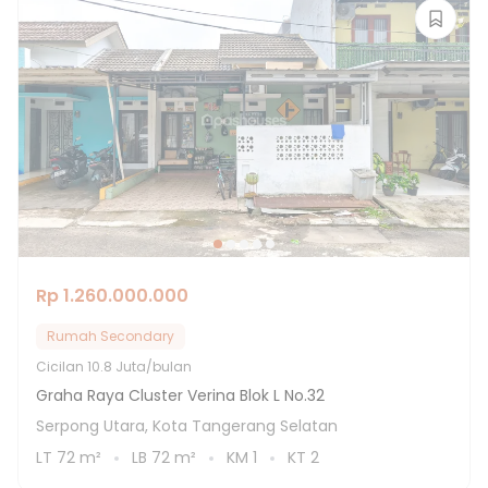
Rp 1.260.000.000
Rumah Secondary
Cicilan
10.8 Juta/bulan
Graha Raya Cluster Verina Blok L No.32
Serpong Utara, Kota Tangerang Selatan
LT
72
m²
LB
72
m²
KM
1
KT
2