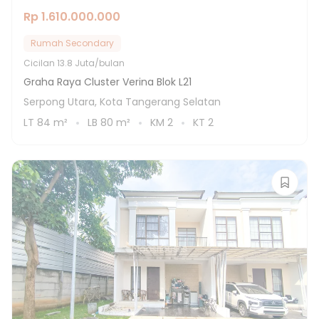
Rp 1.610.000.000
Rumah Secondary
Cicilan
13.8 Juta/bulan
Graha Raya Cluster Verina Blok L21
Serpong Utara, Kota Tangerang Selatan
LT
84
m²
LB
80
m²
KM
2
KT
2