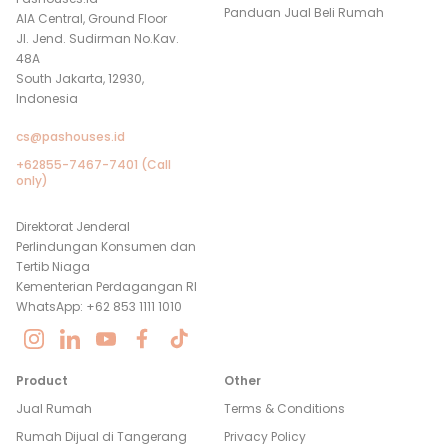
Panduan Jual Beli Rumah
AIA Central, Ground Floor
Jl. Jend. Sudirman No.Kav.
48A
South Jakarta, 12930,
Indonesia
cs@pashouses.id
+62855-7467-7401 (Call
only)
Direktorat Jenderal
Perlindungan Konsumen dan
Tertib Niaga
Kementerian Perdagangan RI
WhatsApp: +62 853 1111 1010
Product
Other
Jual Rumah
Terms & Conditions
Rumah Dijual di
Tangerang
Privacy Policy