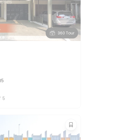
360 Tour
R5
T
5