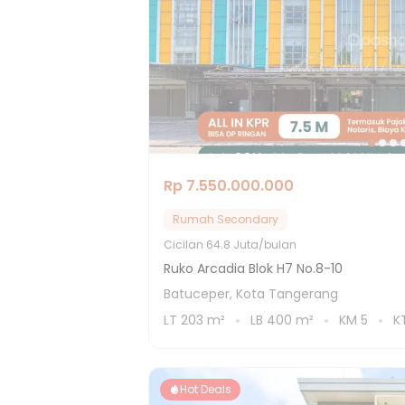
Rp 7.550.000.000
Rumah Secondary
Cicilan
64.8 Juta/bulan
Ruko Arcadia Blok H7 No.8-10
Batuceper, Kota Tangerang
LT
203
m²
LB
400
m²
KM
5
K
Hot Deals