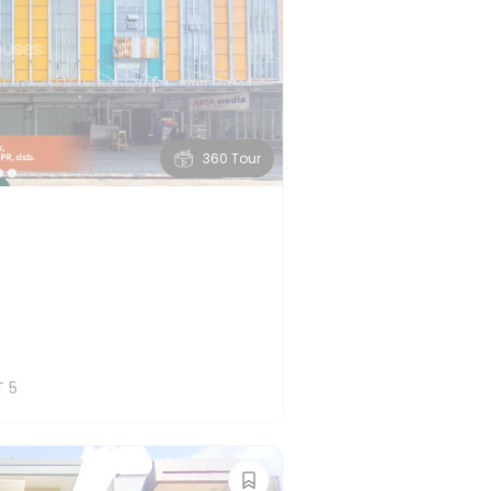
360 Tour
T
5