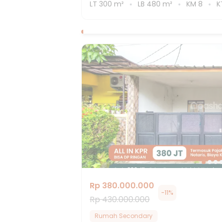
LT
300
m²
LB
480
m²
KM
8
K
Rp 380.000.000
-
11
%
Rp 430.000.000
Rumah Secondary