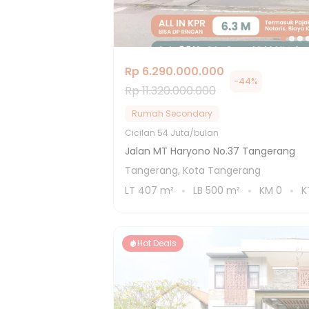
Rp 6.290.000.000
-
44
%
Rp 11.320.000.000
Rumah Secondary
Cicilan
54 Juta/bulan
Jalan MT Haryono No.37 Tangerang
Tangerang, Kota Tangerang
LT
407
m²
LB
500
m²
KM
0
K
Hot Deals