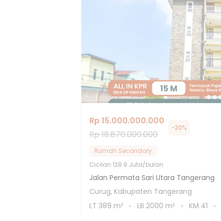
Rp 15.000.000.000
-
20
%
Rp 18.870.000.000
Rumah Secondary
Cicilan
128.9 Juta/bulan
Jalan Permata Sari Utara Tangerang
Curug, Kabupaten Tangerang
LT
389
m²
LB
2000
m²
KM
41