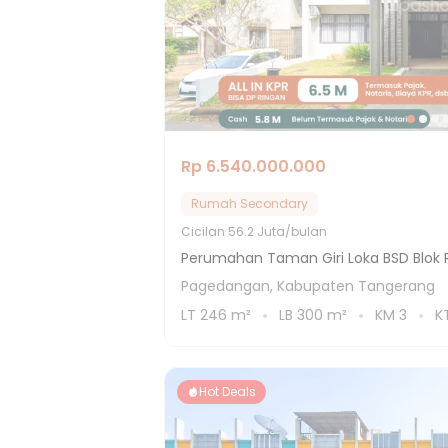
Rp 6.540.000.000
Rumah Secondary
Cicilan
56.2 Juta/bulan
Perumahan Taman Giri Loka BSD Blok 
Pagedangan, Kabupaten Tangerang
LT
246
m²
LB
300
m²
KM
3
K
Hot Deals