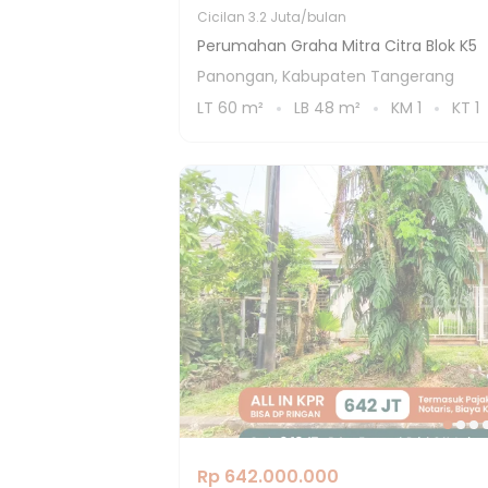
Cicilan
3.2 Juta/bulan
Perumahan Graha Mitra Citra Blok K5
Panongan, Kabupaten Tangerang
LT
60
m²
LB
48
m²
KM
1
KT
1
Rp 642.000.000