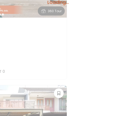
Loading...
360 Tour
T
0