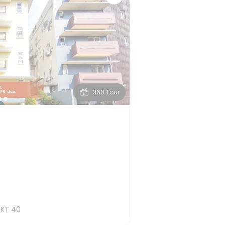
360 Tour
KT
40